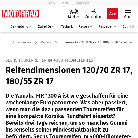
Abo
Hefte
Produkte
Abo
Marken
Anmelden
Menü
r
Bekleidung
Zubehör
Technik
Reisen
Ratgeber
Sport & S
Zubehör
Reifen
Tourenreifen 120/70 ZR 17, 180/55 ZR 17 im Test
SECHS TOURENREIFEN IM 4000-KILOMETER-TEST
Reifendimensionen 120/70 ZR 17,
180/55 ZR 17
Die Yamaha FJR 1300 A ist wie geschaffen für eine
wochenlange Europatournee. Was aber passiert,
wenn man die dazu passenden Tourenreifen für
eine kompakte Korsika-Rundfahrt einsetzt?
Bereits drei Tage reichen, um so manches Gummi
ins Jenseits seiner Mindesthaltbarkeit zu
befördern. Sechs Tourenreifen im 4000-Kilometer-