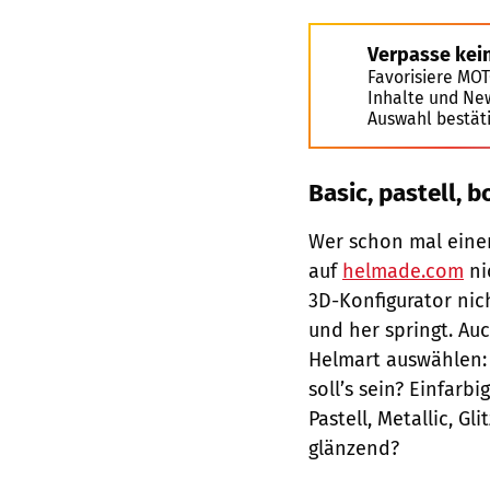
Verpasse kei
Favorisiere MO
Inhalte und Ne
Auswahl bestät
Basic, pastell, b
Wer schon mal einen
auf
helmade.com
ni
3D-Konfigurator nic
und her springt. Au
Helmart auswählen:
soll’s sein? Einfarbi
Pastell, Metallic, G
glänzend?