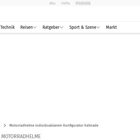
Abo
Hefte
Produkte
Technik
Reisen
Ratgeber
Sport & Szene
Markt
Motorradhelme individualisieren Konfigurator helmade
R MOTORRADHELME