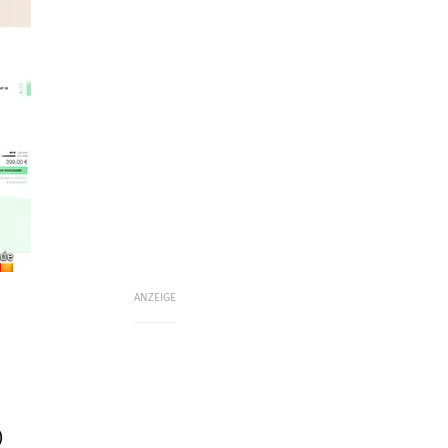
ade
ANZEIGE
)