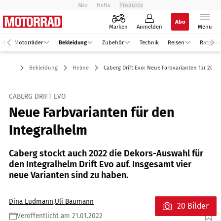
Abo
Hefte
Produkte
Abo
Marken
Anmelden
Menü
kel
Motorräder
Bekleidung
Zubehör
Technik
Reisen
Ratgebe
Bekleidung
Helme
Caberg Drift Evo: Neue Farbvarianten für 2022
CABERG DRIFT EVO
Neue Farbvarianten für den
Integralhelm
Caberg stockt auch 2022 die Dekors-Auswahl für
den Integralhelm Drift Evo auf. Insgesamt vier
neue Varianten sind zu haben.
Dina Ludmann
,
Uli Baumann
20 Bilder
Veröffentlicht am 21.01.2022