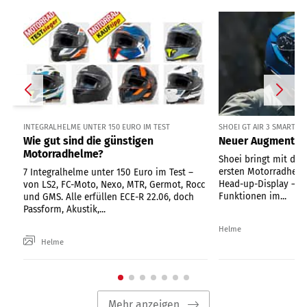
INTEGRALHELME UNTER 150 EURO IM TEST
SHOEI GT AIR 3 SMART
Wie gut sind die günstigen
Neuer Augmented
Motorradhelme?
Shoei bringt mit dem
ersten Motorradhelm
7 Integralhelme unter 150 Euro im Test –
Head-up-Display – te
von LS2, FC-Moto, Nexo, MTR, Germot, Rocc
Funktionen im...
und GMS. Alle erfüllen ECE-R 22.06, doch
Passform, Akustik,...
Helme
Helme
Mehr anzeigen