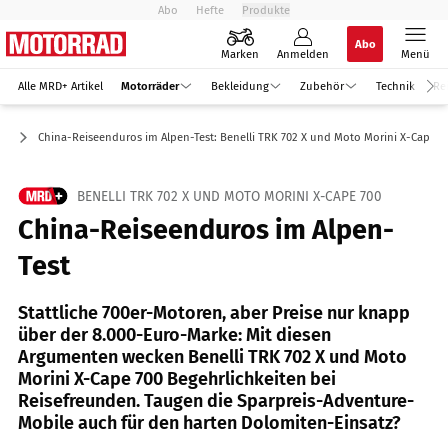
Abo
Hefte
Produkte
Abo
Marken
Anmelden
Menü
Alle MRD+ Artikel
Motorräder
Bekleidung
Zubehör
Technik
Re
ro
China-Reiseenduros im Alpen-Test: Benelli TRK 702 X und Moto Morini X-Cape 7
BENELLI TRK 702 X UND MOTO MORINI X-CAPE 700
China-Reiseenduros im Alpen-
Test
Stattliche 700er-Motoren, aber Preise nur knapp
über der 8.000-Euro-Marke: Mit diesen
Argumenten wecken Benelli TRK 702 X und Moto
Morini X-Cape 700 Begehrlichkeiten bei
Reisefreunden. Taugen die Sparpreis-Adventure-
Mobile auch für den harten Dolomiten-Einsatz?