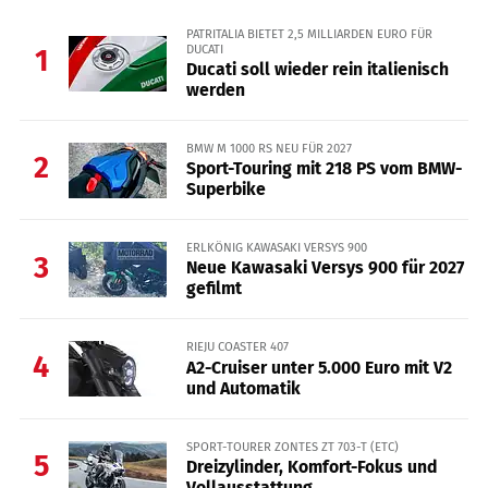
PATRITALIA BIETET 2,5 MILLIARDEN EURO FÜR
DUCATI
1
Ducati soll wieder rein italienisch
werden
BMW M 1000 RS NEU FÜR 2027
2
Sport-Touring mit 218 PS vom BMW-
Superbike
ERLKÖNIG KAWASAKI VERSYS 900
3
Neue Kawasaki Versys 900 für 2027
gefilmt
RIEJU COASTER 407
4
A2-Cruiser unter 5.000 Euro mit V2
und Automatik
SPORT-TOURER ZONTES ZT 703-T (ETC)
5
Dreizylinder, Komfort-Fokus und
Vollausstattung