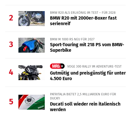
BMW R20 ALS ERLKÖNIG IM TEST – FÜR 2028
2
BMW R20 mit 2000er-Boxer fast
serienreif
BMW M 1000 RS NEU FÜR 2027
3
Sport-Touring mit 218 PS vom BMW-
Superbike
VOGE 300 RALLY IM ADVENTURE-TEST
4
Gutmütig und preisgünstig für unter
4.500 Euro
PATRITALIA BIETET 2,5 MILLIARDEN EURO FÜR
DUCATI
5
Ducati soll wieder rein italienisch
werden