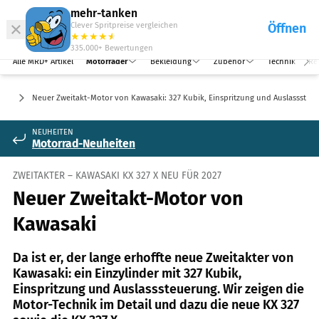
Abo
Hefte
Produkte
mehr-tanken
Clever Spritpreise vergleichen
Öffnen
Abo
★
★
★
★
★
★
Marken
Anmelden
Menü
335.000+
Bewertungen
Alle MRD+ Artikel
Motorräder
Bekleidung
Zubehör
Technik
Re
uro
Neuer Zweitakt-Motor von Kawasaki: 327 Kubik, Einspritzung und Auslasssteu
NEUHEITEN
Motorrad-Neuheiten
ZWEITAKTER – KAWASAKI KX 327 X NEU FÜR 2027
Neuer Zweitakt-Motor von
Kawasaki
Da ist er, der lange erhoffte neue Zweitakter von
Kawasaki: ein Einzylinder mit 327 Kubik,
Einspritzung und Auslasssteuerung. Wir zeigen die
Motor-Technik im Detail und dazu die neue KX 327