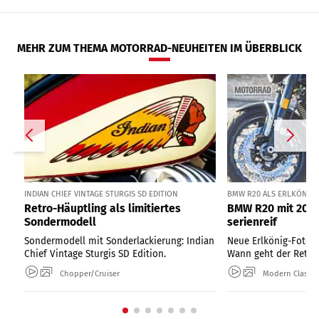
MEHR ZUM THEMA MOTORRAD-NEUHEITEN IM ÜBERBLICK
INDIAN CHIEF VINTAGE STURGIS SD EDITION
BMW R20 ALS ERLKÖNIG I
Retro-Häuptling als limitiertes
BMW R20 mit 2000
Sondermodell
serienreif
Sondermodell mit Sonderlackierung: Indian
Neue Erlkönig-Fotos
Chief Vintage Sturgis SD Edition.
Wann geht der Retro-
Chopper/Cruiser
Modern Classic