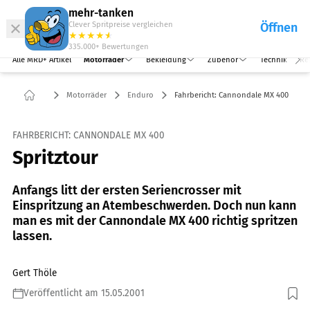
Abo
Hefte
Produkte
mehr-tanken
Clever Spritpreise vergleichen
Öffnen
Abo
★
★
★
★
★
★
Marken
Anmelden
Menü
335.000+
Bewertungen
Alle MRD+ Artikel
Motorräder
Bekleidung
Zubehör
Technik
Re
Motorräder
Enduro
Fahrbericht: Cannondale MX 400
FAHRBERICHT: CANNONDALE MX 400
Spritztour
Anfangs litt der ersten Seriencrosser mit
Einspritzung an Atembeschwerden. Doch nun kann
man es mit der Cannondale MX 400 richtig spritzen
lassen.
Gert Thöle
Veröffentlicht am 15.05.2001