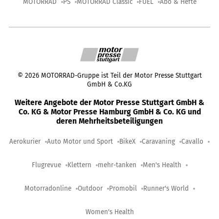
MOTORRAD
PS
MOTORRAD Classic
FUEL
Abo & Hefte
©
2026
MOTORRAD-Gruppe ist Teil der Motor Presse Stuttgart
GmbH & Co.KG
Weitere Angebote der Motor Presse Stuttgart GmbH &
Co. KG & Motor Presse Hamburg GmbH & Co. KG und
deren Mehrheitsbeteiligungen
Aerokurier
Auto Motor und Sport
BikeX
Caravaning
Cavallo
Flugrevue
Klettern
mehr-tanken
Men's Health
Motorradonline
Outdoor
Promobil
Runner's World
Women's Health