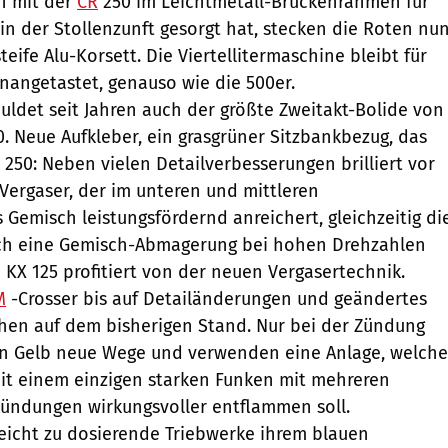
n mit der
CR
250 im Leichtmetall-Brückenrahmen für
in der Stollenzunft gesorgt hat, stecken die Roten nu
steife Alu-Korsett. Die Viertellitermaschine bleibt für
angetastet, genauso wie die 500er.
uldet seit Jahren auch der größte Zweitakt-Bolide von
0. Neue Aufkleber, ein grasgrüner Sitzbankbezug, das
 250: Neben vielen Detailverbesserungen brilliert vor
-Vergaser, der im unteren und mittleren
 Gemisch leistungsfördernd anreichert, gleichzeitig di
rch eine Gemisch-Abmagerung bei hohen Drehzahlen
 KX 125 profitiert von der neuen Vergasertechnik.
M
-Crosser bis auf Detailänderungen und geändertes
hen auf dem bisherigen Stand. Nur bei der Zündung
n Gelb neue Wege und verwenden eine Anlage, welche
it einem einzigen starken Funken mit mehreren
 Zündungen wirkungsvoller entflammen soll.
 leicht zu dosierende Triebwerke ihrem blauen