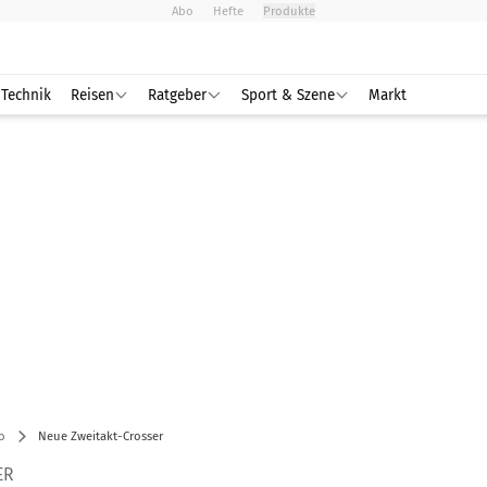
Abo
Hefte
Produkte
Technik
Reisen
Ratgeber
Sport & Szene
Markt
o
Neue Zweitakt-Crosser
ER