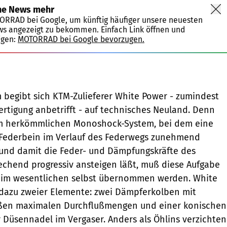
ne News mehr
TORRAD bei Google, um künftig häufiger unsere neuesten
ws angezeigt zu bekommen. Einfach Link öffnen und
igen:
MOTORRAD bei Google bevorzugen.
begibt sich KTM-Zulieferer White Power - zumindest
ertigung anbetrifft - auf technisches Neuland. Denn
em herkömmlichen Monoshock-System, bei dem eine
Federbein im Verlauf des Federwegs zunehmend
 und damit die Feder- und Dämpfungskräfte des
chend progressiv ansteigen läßt, muß diese Aufgabe
im wesentlichen selbst übernommen werden. White
 dazu zweier Elemente: zwei Dämpferkolben mit
oßen maximalen Durchflußmengen und einer konischen
r Düsennadel im Vergaser. Anders als Öhlins verzichten