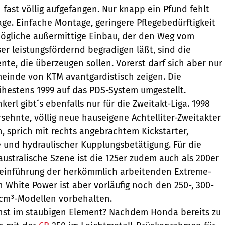
fast völlig aufgefangen. Nur knapp ein Pfund fehlt
age. Einfache Montage, geringere Pflegebedürftigkeit
mögliche außermittige Einbau, der den Weg vom
ser leistungsfördernd begradigen läßt, sind die
nte, die überzeugen sollen. Vorerst darf sich aber nur
einde von KTM avantgardistisch zeigen. Die
rühestens 1999 auf das PDS-System umgestellt.
erl gibt´s ebenfalls nur für die Zweitakt-Liga. 1998
rsehnte, völlig neue hauseigene Achtelliter-Zweitakter
 sprich mit rechts angebrachtem Kickstarter,
e und hydraulischer Kupplungsbetätigung. Für die
ustralische Szene ist die 125er zudem auch als 200er
teinführung der herkömmlich arbeitenden Extreme-
 White Power ist aber vorläufig noch den 250-, 300-
cm³-Modellen vorbehalten.
onst im staubigen Element? Nachdem Honda bereits zu