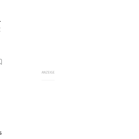
r
g
ANZEIGE
s