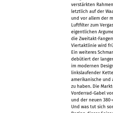
verstärkten Rahmen 
letztlich auf der Wa
und vor allem der 
Luftfilter zum Verga
eigentlichen Argume
die Zweitakt-Fangem
Viertaktlinie wird f
Ein weiteres Schmank
debütiert der lange
im modernen Design,
linkslaufender Kett
amerikanische und a
zu haben. Die Mark
Vorderrad-Gabel von
und der neuen 380-
Und was tut sich s