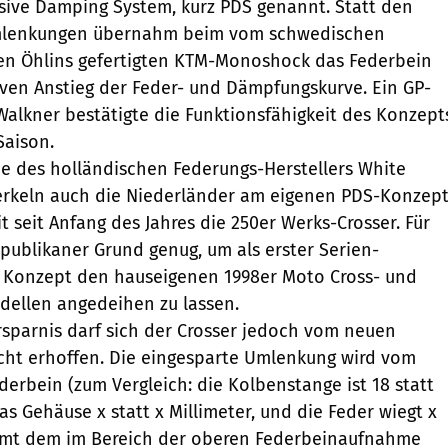
sive Damping System, kurz PDS genannt. Statt den
Umlenkungen übernahm beim vom schwedischen
ten Öhlins gefertigten KTM-Monoshock das Federbein
iven Anstieg der Feder- und Dämpfungskurve. Ein GP-
Walkner bestätigte die Funktionsfähigkeit des Konzept
Saison.
 des holländischen Federungs-Herstellers White
rkeln auch die Niederländer am eigenen PDS-Konzep
 seit Anfang des Jahres die 250er Werks-Crosser. Für
publikaner Grund genug, um als erster Serien-
 Konzept den hauseigenen 1998er Moto Cross- und
dellen angedeihen zu lassen.
ersparnis darf sich der Crosser jedoch vom neuen
cht erhoffen. Die eingesparte Umlenkung wird vom
erbein (zum Vergleich: die Kolbenstange ist 18 statt
das Gehäuse x statt x Millimeter, und die Feder wiegt x
mt dem im Bereich der oberen Federbeinaufnahme