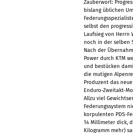
Zauberwort: Progres
bislang üblichen 
Federungsspezialis
selbst den progress
Laufsieg von Herrn 
noch in der selben 
Nach der Übernahme
Power durch KTM we
und bestücken damit
die mutigen Alpenre
Produzent das neue
Enduro-Zweitakt-Mo
Allzu viel Gewichts
Federungssystem ni
korpulenten PDS-Fed
14 Millimeter dick, 
Kilogramm mehr) sa