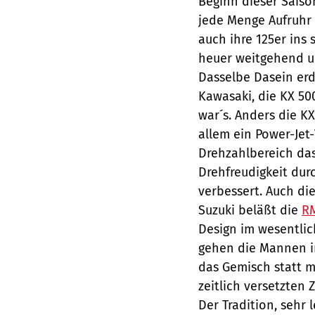
Beginn dieser Saiso
jede Menge Aufruhr 
auch ihre 125er ins 
heuer weitgehend un
Dasselbe Dasein erd
Kawasaki, die KX 50
war´s. Anders die KX
allem ein Power-Jet
Drehzahlbereich das
Drehfreudigkeit du
verbessert. Auch die
Suzuki beläßt die
R
Design im wesentlic
gehen die Mannen i
das Gemisch statt m
zeitlich versetzten
Der Tradition, sehr