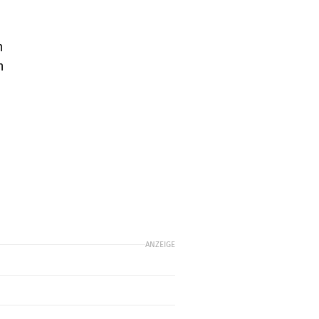
h
n
ANZEIGE