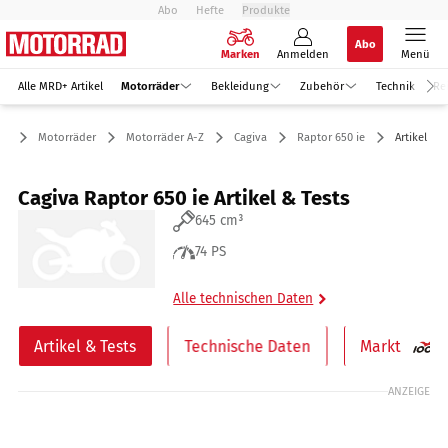
Abo
Hefte
Produkte
Abo
Marken
Anmelden
Menü
Alle MRD+ Artikel
Motorräder
Bekleidung
Zubehör
Technik
Re
Motorräder
Motorräder A-Z
Cagiva
Raptor 650 ie
Artikel & T
Cagiva Raptor 650 ie Artikel & Tests
645 cm³
74 PS
Alle technischen Daten
Artikel & Tests
Technische Daten
Markt
ANZEIGE