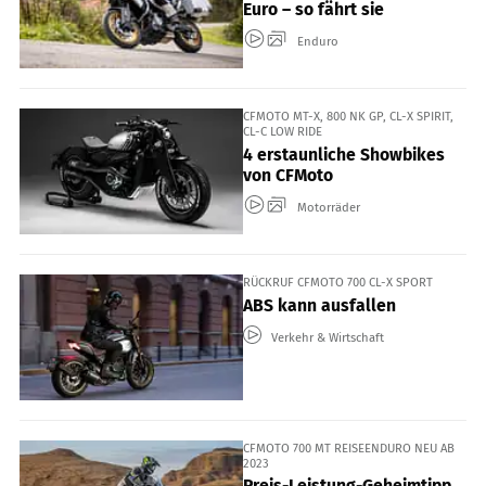
Euro – so fährt sie
Enduro
CFMOTO MT-X, 800 NK GP, CL-X SPIRIT,
CL-C LOW RIDE
4 erstaunliche Showbikes
von CFMoto
Motorräder
RÜCKRUF CFMOTO 700 CL-X SPORT
ABS kann ausfallen
Verkehr & Wirtschaft
CFMOTO 700 MT REISEENDURO NEU AB
2023
Preis-Leistung-Geheimtipp