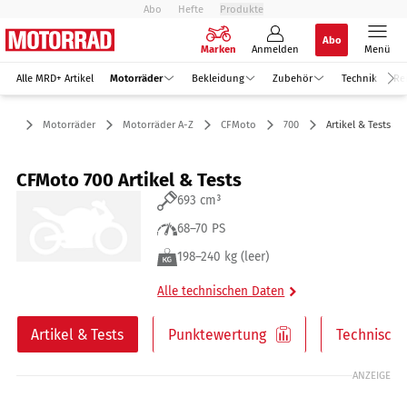
Abo
Hefte
Produkte
Abo
Marken
Anmelden
Menü
Alle MRD+ Artikel
Motorräder
Bekleidung
Zubehör
Technik
Re
Motorräder
Motorräder A-Z
CFMoto
700
Artikel & Tests
CFMoto 700 Artikel & Tests
693 cm³
68–70 PS
198–240 kg (leer)
Alle technischen Daten
Artikel & Tests
Punktewertung
Technische
ANZEIGE