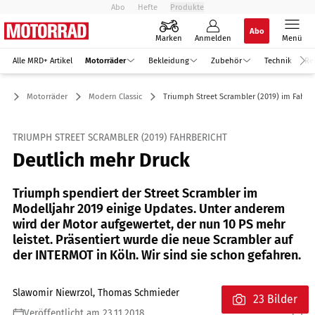
Abo
Hefte
Produkte
Abo
Marken
Anmelden
Menü
Alle MRD+ Artikel
Motorräder
Bekleidung
Zubehör
Technik
Re
Motorräder
Modern Classic
Triumph Street Scrambler (2019) im Fahrbe
TRIUMPH STREET SCRAMBLER (2019) FAHRBERICHT
Deutlich mehr Druck
Triumph spendiert der Street Scrambler im
Modelljahr 2019 einige Updates. Unter anderem
wird der Motor aufgewertet, der nun 10 PS mehr
leistet. Präsentiert wurde die neue Scrambler auf
der INTERMOT in Köln. Wir sind sie schon gefahren.
Slawomir Niewrzol, Thomas Schmieder
23 Bilder
Veröffentlicht am 23.11.2018