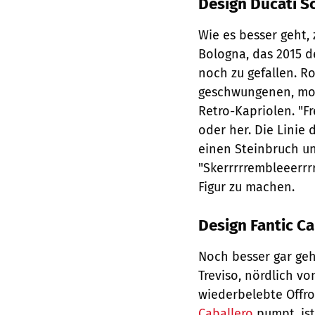
Design Ducati S
Wie es besser geht,
Bolo­gna, das 2015 
noch zu gefallen. Ro
geschwungenen, mod
Retro-Kapriolen. "F
oder her. Die Linie 
einen Steinbruch u
"Skerrrrrembleeerrrr
Figur zu machen.
Design Fantic C
Noch besser gar geh
Treviso, nördlich vo
wiederbelebte Offro
Caballero
pumpt, ist