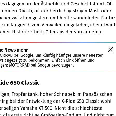
t es dagegen an der Ästhetik- und Geschichtsfront. Ob
hnoiden Ducati, an der herrlich gestrigen Mash oder
icher zwischen gestern und heute wandelnden Fantic:
ge umfangreich zum Verweilen eingeladen, überall wird
genen Historie zitiert. Oder aus der von anderen.
ne News mehr
TORRAD bei Google, um künftig häufiger unsere neuesten
ws angezeigt zu bekommen. Einfach Link öffnen und
igen:
MOTORRAD bei Google bevorzugen.
ide 650 Classic
gen, Tropfentank, hoher Schnabel: Im französischen
ing bei der Entwicklung der X-Ride 650 Classic wohl
er seligen Yamaha XT 500. Nicht die schlechteste
 die erste richtige Großserien-Enduro. Und nicht zum