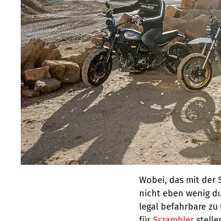
Wobei, das mit der S
nicht eben wenig du
legal befahrbare zu 
für
Scrambler
stelle