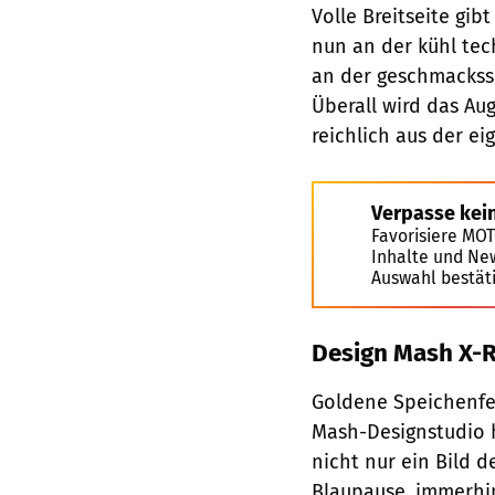
Volle Breitseite gib
nun an der kühl tec
an der geschmackss
Überall wird das Au
reichlich aus der ei
Verpasse kei
Favorisiere MO
Inhalte und Ne
Auswahl bestät
Design Mash X-R
Goldene Speichenfel
Mash-Designstudio h
nicht nur ein Bild d
Blaupause, immerhin