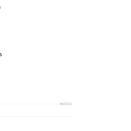
n
s
ANZEIGE