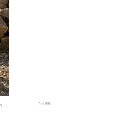
vas
ANZEIGE
m