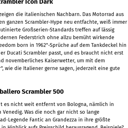
crambler Icon Dark
 zeigen die italie­nischen Nachbarn. Das Motorrad aus
den ganzen Scrambler-Hype neu entfachte, weiß immer
utinierte Großserien-Standards treffen auf lässig
ernen Federstrich ohne allzu bemüht wirkende
reedom born in 1962"-­Sprüche auf dem Tankdeckel hin
der Ducati Scrambler passt, und es braucht nicht erst
nd novemberliches Kaiserwetter, um mit dem
", wie die Italiener gerne sagen, jederzeit eine gute
aballero Scrambler 500
t es nicht weit entfernt von Bologna, nämlich in
n Venedig. Was die noch gar nicht so lange
ad-Legende Fantic an Grandezza in ihre größte
 in Hinblick aufs Preisschild herausragend. Beispiele?