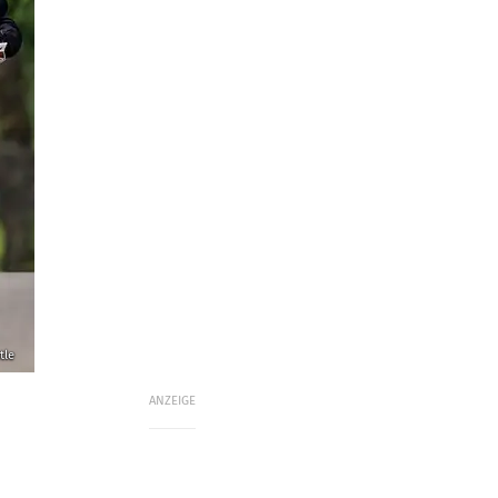
tle
ANZEIGE