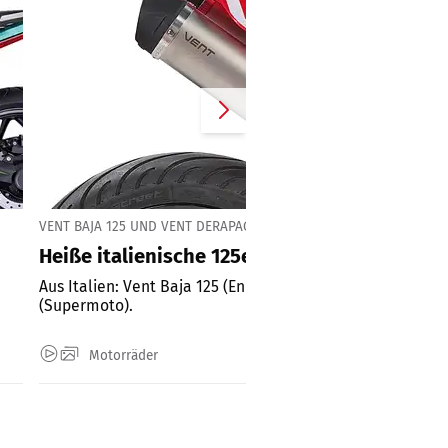
VENT BAJA 125 UND VENT DERAPAGE 125
Heiße italienische 125er – wie Beta und Fant
Aus Italien: Vent Baja 125 (Enduro) und Vent Derapage 12
(Supermoto).
Motorräder