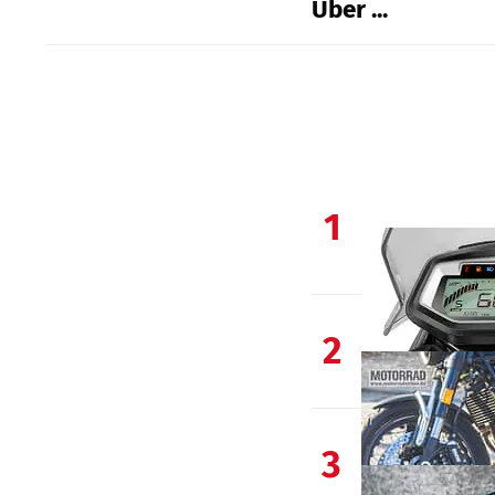
Über ...
1
2
3