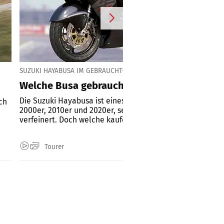
SUZUKI HAYABUSA IM GEBRAUCHT-CHECK
Welche Busa gebraucht kaufen?
Die Suzuki Hayabusa ist eines der Traumbikes der 90er,
ch
2000er, 2010er und 2020er, seit 1999 stetig verbessert un
verfeinert. Doch welche kaufen?...
Tourer