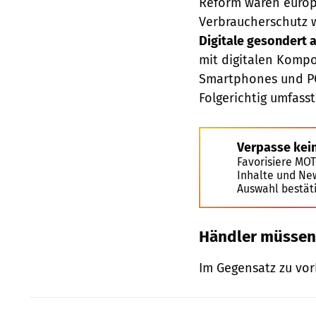
Reform waren europä
Verbraucherschutz w
Digitale gesondert 
mit digitalen Kompo
Smartphones und PCs
Folgerichtig umfass
Verpasse kei
Favorisiere MO
Inhalte und Ne
Auswahl bestät
Händler müssen
Im Gegensatz zu vorh