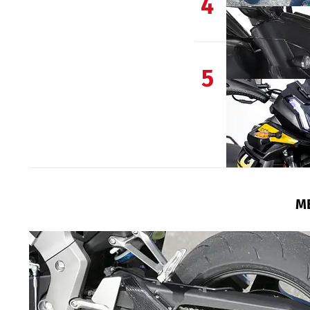
4
5
M