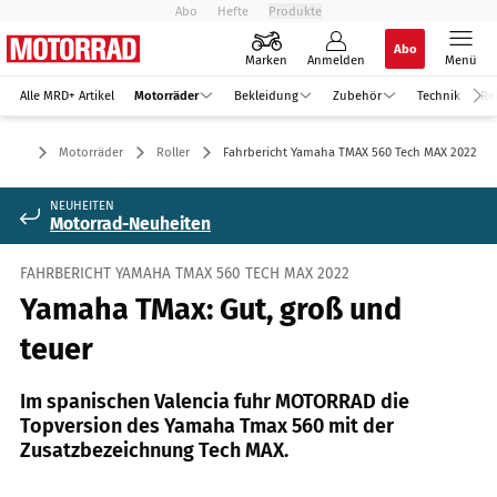
Abo
Hefte
Produkte
Abo
Marken
Anmelden
Menü
Alle MRD+ Artikel
Motorräder
Bekleidung
Zubehör
Technik
Re
Motorräder
Roller
Fahrbericht Yamaha TMAX 560 Tech MAX 2022
NEUHEITEN
Motorrad-Neuheiten
FAHRBERICHT YAMAHA TMAX 560 TECH MAX 2022
Yamaha TMax: Gut, groß und
teuer
Im spanischen Valencia fuhr MOTORRAD die
Topversion des Yamaha Tmax 560 mit der
Zusatzbezeichnung Tech MAX.