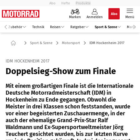
Abo
Hefte
Produkte
Abo
Marken
Anmelden
Menü
Zubehör
Technik
Reisen
Ratgeber
Sport & Szene
Markt
Sport & Szene
Motorsport
IDM Hockenheim 2017
IDM HOCKENHEIM 2017
Doppelsieg-Show zum Finale
Mit einem großartigen Finale ist die Internationale
Deutsche Motorradmeisterschaft (IDM) in
Hockenheim zu Ende gegangen. Obwohl die
Meister in drei Klassen schon feststanden, wurde
vor einer begeisterten Zuschauermenge, in der
auch der ehemalige Grand-Prix-Star Ralf
Waldmann und Ex-Supersportweltmeister Jörg
Teuchert gesichtet wurden, bis zur letzten Kurve