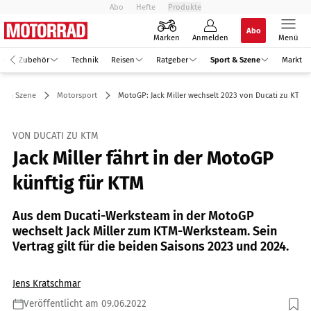
Abo
Hefte
Produkte
Abo
Marken
Anmelden
Menü
Zubehör
Technik
Reisen
Ratgeber
Sport & Szene
Markt
rt & Szene
Motorsport
MotoGP: Jack Miller wechselt 2023 von Ducati zu KTM
VON DUCATI ZU KTM
Jack Miller fährt in der MotoGP
künftig für KTM
Aus dem Ducati-Werksteam in der MotoGP
wechselt Jack Miller zum KTM-Werksteam. Sein
Vertrag gilt für die beiden Saisons 2023 und 2024.
Jens Kratschmar
Veröffentlicht am 09.06.2022