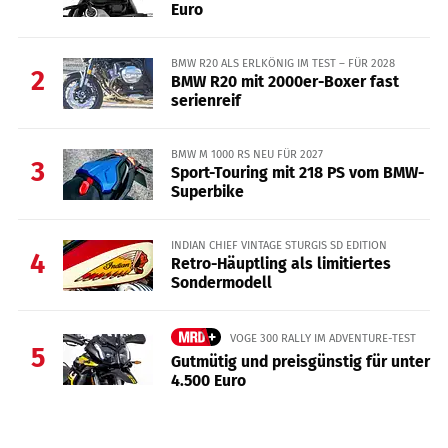
Euro
BMW R20 ALS ERLKÖNIG IM TEST – FÜR 2028
2
BMW R20 mit 2000er-Boxer fast
serienreif
BMW M 1000 RS NEU FÜR 2027
3
Sport-Touring mit 218 PS vom BMW-
Superbike
INDIAN CHIEF VINTAGE STURGIS SD EDITION
4
Retro-Häuptling als limitiertes
Sondermodell
VOGE 300 RALLY IM ADVENTURE-TEST
5
Gutmütig und preisgünstig für unter
4.500 Euro