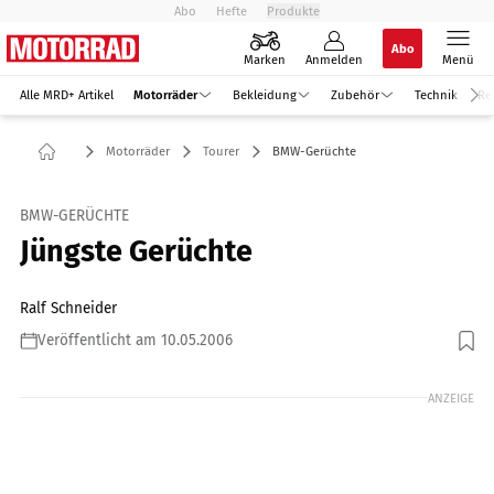
Abo
Hefte
Produkte
Abo
Marken
Anmelden
Menü
Alle MRD+ Artikel
Motorräder
Bekleidung
Zubehör
Technik
Re
Motorräder
Tourer
BMW-Gerüchte
BMW-GERÜCHTE
Jüngste Gerüchte
Ralf Schneider
Veröffentlicht am 10.05.2006
Foto: Retusche: van Wayen
ANZEIGE