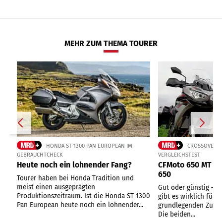
MEHR ZUM THEMA TOURER
HONDA ST 1300 PAN EUROPEAN IM
CROSSOVER-M
GEBRAUCHTCHECK
VERGLEICHSTEST
Heute noch ein lohnender Fang?
CFMoto 650 MT un
650
Tourer haben bei Honda Tradition und
meist einen ausgeprägten
Gut oder günstig – o
Produktionszeitraum. Ist die Honda ST 1300
gibt es wirklich fürs
Pan European heute noch ein lohnender...
grundlegenden Zutate
Die beiden...