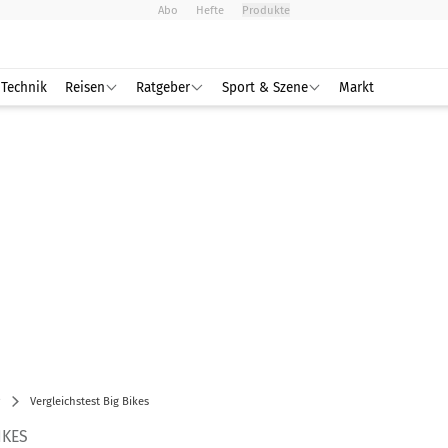
Abo
Hefte
Produkte
Technik
Reisen
Ratgeber
Sport & Szene
Markt
Vergleichstest Big Bikes
IKES