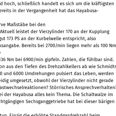
d hoch, schließlich handelt es sich um die kräftigsten
reits in der Vergangenheit hat das Hayabusa-
urve Maßstäbe bei den
Aktuell leistet der Vierzylinder 170 an der Kupplung
ut 173 PS an der Kurbelwelle entspricht, also
sangabe. Bereits bei 2700/min liegen mehr als 100 Nm
e
136 Nm bei 6900/min gipfeln. Zahlen, die fühlbar sind.
hon aus den Tiefen des Drehzahlkellers ab wie Schmidt
00 und 6000 Umdrehungen pulsiert das Leben, werden
dig umgesetzt, obwohl der Vierzylinder nicht gerade
Lastwechselreaktionen? Störrisches Ansprechverhalten
ei der Hayabusa alles kein Thema. Die Schaltwalze im
ichtgängigen Sechsganggetriebe hat bei dieser bärigen
u tun. Einzig die erhöhte Standgasdrehzahl beim