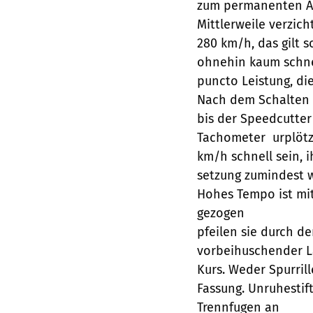
zum permanenten Au
Mittlerweile verzich
280 km/h, das gilt 
ohnehin kaum schnel
puncto Leistung, di
Nach dem Schalten g
bis der Speedcutter
Tachometer  urplötz
km/h schnell sein, i
setzung zumindest w
Hohes Tempo ist mit
gezogen
pfeilen sie durch d
vorbeihuschender L
Kurs. Weder Spurril
Fassung. Unruhestif
Trennfugen an