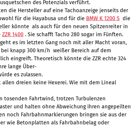
squetschen des Potenzials verführt.
ten die Hersteller auf eine Tachoanzeige jenseits der
sowohl für die Hayabusa und für die
BMW K 1200 S
 die
ler könnte  als auch für den neuen Spitzenreiter in
e
ZZR 1400
. Sie schafft Tacho 280 sogar im Fünften.
eht es im letzten Gang noch mit aller Macht voran,
 bei knapp 300 km/h  weißer Bereich auf dem
lich eingreift. Theoretisch könnte die ZZR echte 324
hre lange Über-
ürde es zulassen.
 allen dreien keine Hexerei. Wie mit dem Lineal
en tosenden Fahrtwind, trotzen Turbulenzen
aster und halten ohne Abweichung ihren angepeilten
len noch Fahrbahnmarkierungen bringen sie aus der
ter wie Betonplatten als Fahrbahnbelag oder