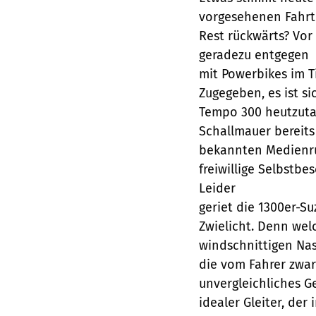
vorgesehenen Fahrt
Rest rückwärts? Vor
geradezu entgegen 
mit Powerbikes im Ti
Zugegeben, es ist si
Tempo 300 heutzutag
Schallmauer bereits
bekannten Medienrum
freiwillige Selbstbe
Leider
geriet die 1300er-S
Zwielicht. Denn wel
windschnittigen Nase
die vom Fahrer zwar 
unvergleichliches G
idealer Gleiter, de