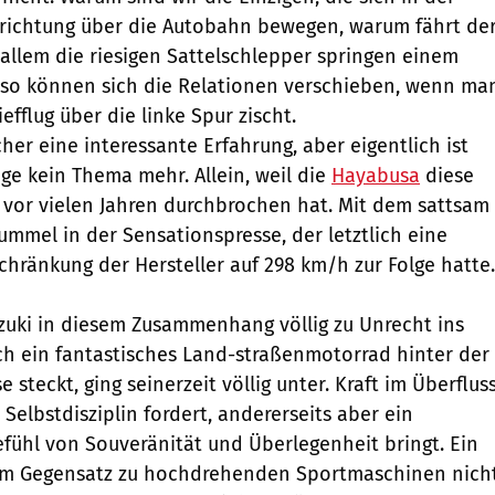
richtung über die Autobahn bewegen, warum fährt de
 allem die riesigen Sattelschlepper springen einem
 so können sich die Relationen verschieben, wenn ma
efflug über die linke Spur zischt.
cher eine interessante Erfahrung, aber eigentlich ist
e kein Thema mehr. Allein, weil die
Hayabusa
diese
 vor vielen Jahren durchbrochen hat. Mit dem sattsam
mel in der Sensationspresse, der letztlich eine
schränkung der Hersteller auf 298 km/h zur Folge hatte.
uzuki in diesem Zusammenhang völlig zu Unrecht ins
ch ein fantastisches Land-straßenmotorrad hinter der
 steckt, ging seinerzeit völlig unter. Kraft im Überfluss
Selbstdisziplin fordert, andererseits aber ein
efühl von Souveränität und Überlegenheit bringt. Ein
r im Gegensatz zu hochdrehenden Sportmaschinen nich