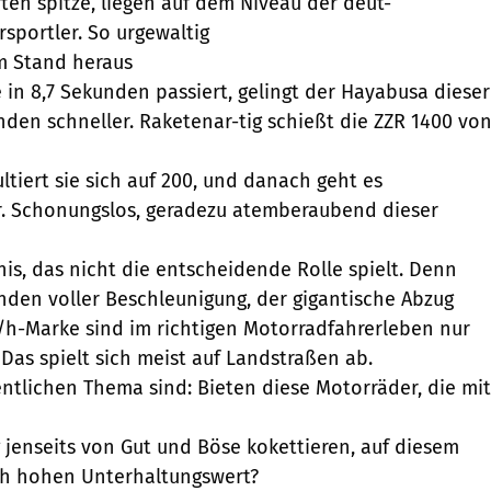
en spitze, liegen auf dem Niveau der deut-
rsportler. So urgewaltig
m Stand heraus
in 8,7 Sekunden passiert, gelingt der Hayabusa dieser
den schneller. Raketenar-tig schießt die ZZR 1400 vo
ltiert sie sich auf 200, und danach geht es
r. Schonungslos, geradezu atemberaubend dieser
nis, das nicht die entscheidende Rolle spielt. Denn
den voller Beschleunigung, der gigantische Abzug
/h-Marke sind im richtigen Motorradfahrerleben nur
Das spielt sich meist auf Landstraßen ab.
ntlichen Thema sind: Bieten diese Motorräder, die mit
jenseits von Gut und Böse kokettieren, auf diesem
ich hohen Unterhaltungswert?