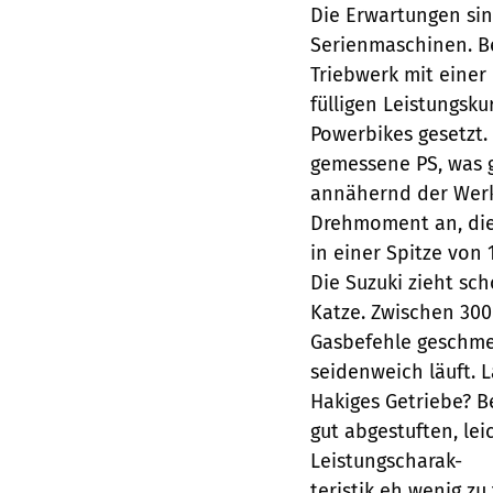
Die Erwartungen sin
Serienmaschinen. Be
Triebwerk mit einer
fülligen Leistungsk
Powerbikes gesetzt. 
gemessene PS, was g
annähernd der Werk
Drehmoment an, di
in einer Spitze von 
Die Suzuki zieht sc
Katze. Zwischen 30
Gasbefehle geschmei
seidenweich läuft. 
Hakiges Getriebe? B
gut abgestuften, le
Leistungscharak-
teristik eh wenig z