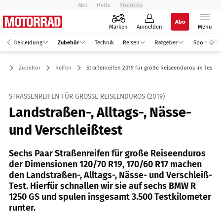
Abo
Hefte
Produkte
Abo
Marken
Anmelden
Menü
Bekleidung
Zubehör
Technik
Reisen
Ratgeber
Sport & Sz
Zubehör
Reifen
Straßenreifen 2019 für große Reiseenduros im Test
STRASSENREIFEN FÜR GROSSE REISEENDUROS (2019)
Landstraßen-, Alltags-, Nässe-
und Verschleißtest
Sechs Paar Straßenreifen für große Reiseenduros
der Dimensionen 120/70 R19, 170/60 R17 machen
den Landstraßen-, Alltags-, Nässe- und Verschleiß-
Test. Hierfür schnallen wir sie auf sechs BMW R
1250 GS und spulen insgesamt 3.500 Testkilometer
runter.