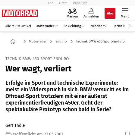
Abo
Hefte
Produkte
Abo
Marken
Anmelden
Menü
Alle MRD+ Artikel
Motorräder
Bekleidung
Zubehör
Technik
Re
Motorräder
Enduro
Technik BMW 450 Sport-Enduro
TECHNIK BMW 450 SPORT-ENDURO
Wer wagt, verliert
Erfolge im Sport und technische Experimente:
meist ein Widerspruch in sich. BMW versucht es im
Offroad-Sport trotzdem mit einer äußerst
experimentierfreudigen 450er. Geht der
spektakuläre Prototyp schon bald in Serie?
Gert Thöle
Veröffentlicht am 22.05.2007