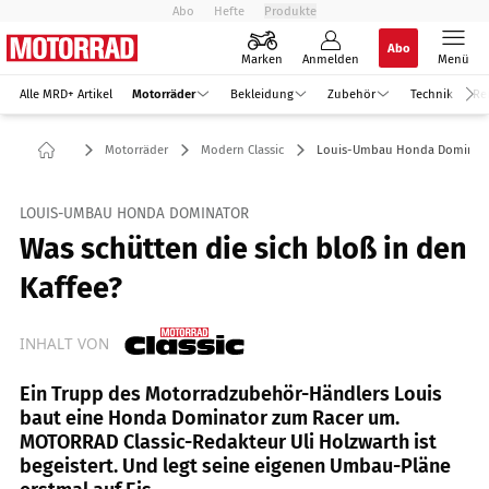
Abo
Hefte
Produkte
Abo
Marken
Anmelden
Menü
Alle MRD+ Artikel
Motorräder
Bekleidung
Zubehör
Technik
Re
Motorräder
Modern Classic
Louis-Umbau Honda Dominat
LOUIS-UMBAU HONDA DOMINATOR
Was schütten die sich bloß in den
Kaffee?
INHALT VON
Ein Trupp des Motorradzubehör-Händlers Louis
baut eine Honda Dominator zum Racer um.
MOTORRAD Classic-Redakteur Uli Holzwarth ist
begeistert. Und legt seine eigenen Umbau-Pläne