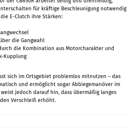
or der CB650R arbeitet seidig und drehfreudig,
nterschalten für kräftige Beschleunigung notwendig
 die E-Clutch ihre Stärken:
 Gangwechsel
 über die Gangwahl
durch die Kombination aus Motorcharakter und
ik-Kupplung
sst sich im Ortsgebiet problemlos mitnutzen – das
matisch und ermöglicht sogar Abbiegemanöver im
weist jedoch darauf hin, dass übermäßig langes
den Verschleiß erhöht.