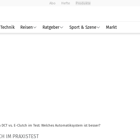
Abo
Hefte
Produkte
Technik
Reisen
Ratgeber
Sport & Szene
Markt
DCT vs. E-Clutch im Test: Welches Automatiksystem ist besser?
CH IM PRAXISTEST