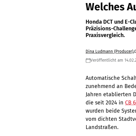
Welches Au
Honda DCT und E-Clu
Präzisions-Challeng
Praxisvergleich.
Dina Ludmann (Producer)
,
Veröffentlicht am 14.02.
Automatische Schal
zunehmend an Bedeut
Jahren etablierten 
die seit 2024 in
CB 
wurden beide Syste
vom dichten Stadtve
Landstraßen.