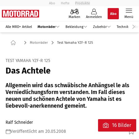
Abo
Hefte
Produkte
Abo
Marken
Anmelden
Menü
Alle MRD+ Artikel
Motorräder
Bekleidung
Zubehör
Technik
Re
Motorräder
Test Yamaha YZF-R 125
TEST YAMAHA YZF-R 125
Das Achtele
Allgemein wird das schwäbische Anhängsel le als
Verniedlichungsform verstanden. Im Fall dieses
neuen und schönen Achtele von Yamaha ist es
liebevoll-anerkennend gemeint.
Ralf Schneider
16 Bilder
Veröffentlicht am 20.05.2008
Foto: fact