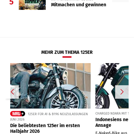
5
Mitmachen und gewinnen
MEHR ZUM THEMA 125ER
CHARGED NDARA MIT 11 
125ER FÜR A1 & B196 NEUZULASSUNGEN
Indonesiens neue
JUNI 2026
Ansage
Die beliebtesten 125er im ersten
Halbjahr 2026
E‑Naked‑Bike aus Ind