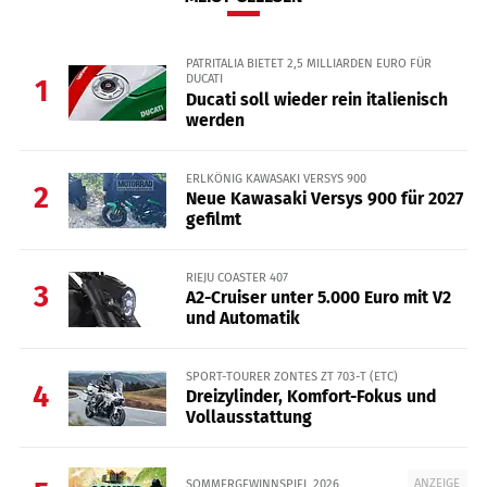
PATRITALIA BIETET 2,5 MILLIARDEN EURO FÜR
DUCATI
1
Ducati soll wieder rein italienisch
werden
ERLKÖNIG KAWASAKI VERSYS 900
2
Neue Kawasaki Versys 900 für 2027
gefilmt
RIEJU COASTER 407
3
A2-Cruiser unter 5.000 Euro mit V2
und Automatik
SPORT-TOURER ZONTES ZT 703-T (ETC)
4
Dreizylinder, Komfort-Fokus und
Vollausstattung
ANZEIGE
SOMMERGEWINNSPIEL 2026