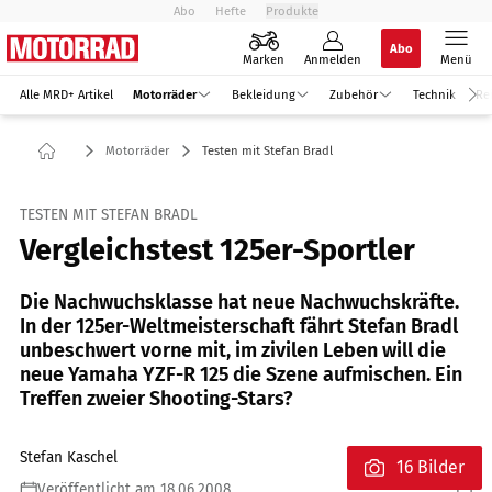
Abo
Hefte
Produkte
Abo
Marken
Anmelden
Menü
Alle MRD+ Artikel
Motorräder
Bekleidung
Zubehör
Technik
Re
Motorräder
Testen mit Stefan Bradl
TESTEN MIT STEFAN BRADL
Vergleichstest 125er-Sportler
Die Nachwuchsklasse hat neue Nachwuchskräfte.
In der 125er-Weltmeisterschaft fährt Stefan Bradl
unbeschwert vorne mit, im zivilen Leben will die
neue Yamaha YZF-R 125 die Szene aufmischen. Ein
Treffen zweier Shooting-Stars?
Stefan Kaschel
16 Bilder
Veröffentlicht am 18.06.2008