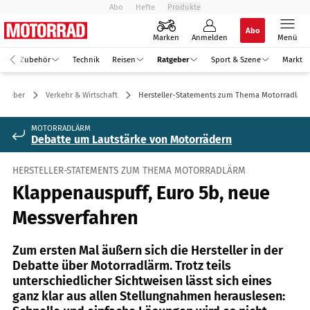
Abo
Hefte
Produkte
Abo
Marken
Anmelden
Menü
Zubehör
Technik
Reisen
Ratgeber
Sport & Szene
Markt
atgeber
Verkehr & Wirtschaft
Hersteller-Statements zum Thema Motorradlär
MOTORRADLÄRM
Debatte um Lautstärke von Motorrädern
HERSTELLER-STATEMENTS ZUM THEMA MOTORRADLÄRM
Klappenauspuff, Euro 5b, neue
Messverfahren
Zum ersten Mal äußern sich die Hersteller in der
Debatte über Motorradlärm. Trotz teils
unterschiedlicher Sichtweisen lässt sich eines
ganz klar aus allen Stellungnahmen herauslesen: