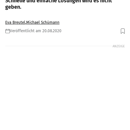
Schnelle und einfache Lösungen wird es nicht
geben.
Eva Breutel
,
Michael Schümann
Veröffentlicht am 20.08.2020
Foto: Astrid Gast - stock.adobe.com
ANZEIGE