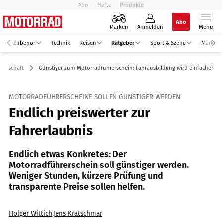
Abo
Hefte
Produkte
Abo
Marken
Anmelden
Menü
Zubehör
Technik
Reisen
Ratgeber
Sport & Szene
Markt
Wirtschaft
Günstiger zum Motorradführerschein: Fahrausbildung wird einfacher
MOTORRADFÜHRERSCHEINE SOLLEN GÜNSTIGER WERDEN
Endlich preiswerter zur
Fahrerlaubnis
Endlich etwas Konkretes: Der
Motorradführerschein soll günstiger werden.
Weniger Stunden, kürzere Prüfung und
transparente Preise sollen helfen.
Holger Wittich
,
Jens Kratschmar