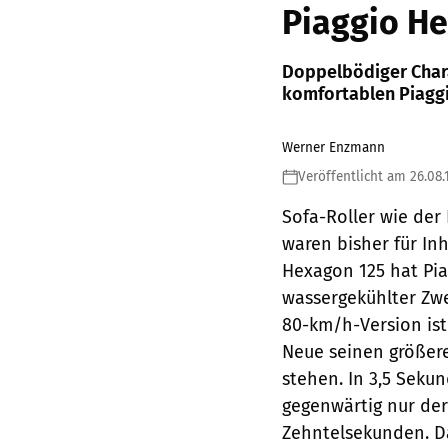
Piaggio H
Doppelbödiger Chara
komfortablen Piagg
Werner Enzmann
Veröffentlicht am 26.08.
Sofa-Roller wie der
waren bisher für In
Hexagon 125 hat Pi
wassergekühlter Zwe
80-km/h-Version ist
Neue seinen größere
stehen. In 3,5 Seku
gegenwärtig nur der
Zehntelsekunden. Da