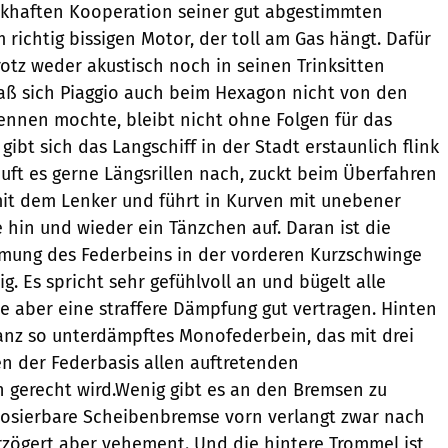
ckhaften Kooperation seiner gut abgestimmten
richtig bissigen Motor, der toll am Gas hängt. Dafür
rotz weder akustisch noch in seinen Trinksitten
aß sich Piaggio auch beim Hexagon nicht von den
ennen mochte, bleibt nicht ohne Folgen für das
gibt sich das Langschiff in der Stadt erstaunlich flink
uft es gerne Längsrillen nach, zuckt beim Überfahren
it dem Lenker und führt in Kurven mit unebener
hin und wieder ein Tänzchen auf. Daran ist die
mung des Federbeins in der vorderen Kurzschwinge
g. Es spricht sehr gefühlvoll an und bügelt alle
te aber eine straffere Dämpfung gut vertragen. Hinten
ganz so unterdämpftes Monofederbein, das mit drei
en der Federbasis allen auftretenden
 gerecht wird.Wenig gibt es an den Bremsen zu
t dosierbare Scheibenbremse vorn verlangt zwar nach
verzögert aber vehement. Und die hintere Trommel ist