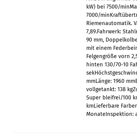
kW) bei 7500/minMa
7000/minKraftübertr
Riemenautomatik. Va
7,89.Fahrwerk: Sta
90 mm, Doppelkolbe
mit einem Federbei
Felgengröße vorn 2,
hinten 130/70-10 Fa
sekHöchstgeschwind
mmLänge: 1960 mmB
vollgetankt: 138 kgZ
Super bleifrei/100 k
kmLieferbare Farben
MonateInspektion: a