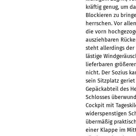
kräftig genug, um d
Blockieren zu bring
herrschen. Vor alle
die vorn hochgezog
ausziehbaren Rücken
steht allerdings de
lästige Windgeräusc
lieferbaren größere
nicht. Der Sozius ka
sein Sitzplatz gerie
Gepäckabteil des H
Schlosses überwunde
Cockpit mit Tageski
widerspenstigen Sch
übermäßig praktisch
einer Klappe im Mit