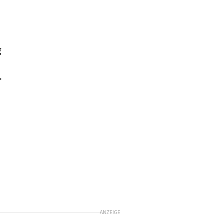
g
.
ANZEIGE