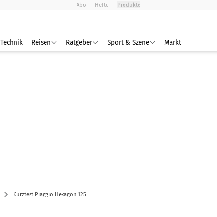
Abo
Hefte
Produkte
Technik
Reisen
Ratgeber
Sport & Szene
Markt
Kurztest Piaggio Hexagon 125