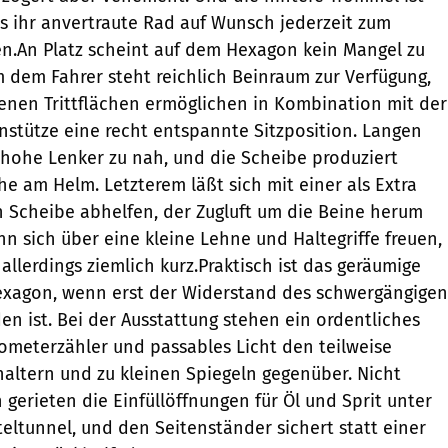
as ihr anvertraute Rad auf Wunsch jederzeit zum
en.An Platz scheint auf dem Hexagon kein Mangel zu
m dem Fahrer steht reichlich Beinraum zur Verfügung,
enen Trittflächen ermöglichen in Kombination mit der
stütze eine recht entspannte Sitzposition. Langen
r hohe Lenker zu nah, und die Scheibe produziert
he am Helm. Letzterem läßt sich mit einer als Extra
n Scheibe abhelfen, der Zugluft um die Beine herum
nn sich über eine kleine Lehne und Haltegriffe freuen,
t allerdings ziemlich kurz.Praktisch ist das geräumige
exagon, wenn erst der Widerstand des schwergängigen
n ist. Bei der Ausstattung stehen ein ordentliches
lometerzähler und passables Licht den teilweise
altern und zu kleinen Spiegeln gegenüber. Nicht
 gerieten die Einfüllöffnungen für Öl und Sprit unter
teltunnel, und den Seitenständer sichert statt einer