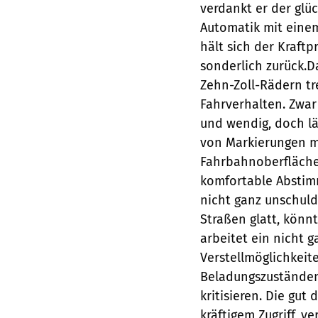
verdankt er der glü
Automatik mit einem 
hält sich der Kraftp
sonderlich zurück.D
Zehn-Zoll-Rädern tr
Fahrverhalten. Zwar 
und wendig, doch lä
von Markierungen m
Fahrbahnoberfläche 
komfortable Abstim
nicht ganz unschuldi
Straßen glatt, könn
arbeitet ein nicht 
Verstellmöglichkeit
Beladungszuständen
kritisieren. Die gu
kräftigem Zugriff, 