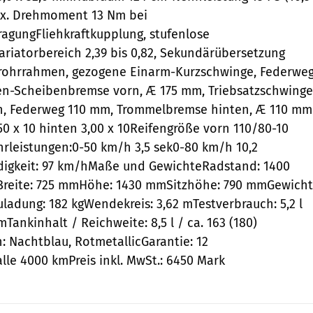
x. Drehmoment 13 Nm bei
agungFliehkraftkupplung, stufenlose
riatorbereich 2,39 bis 0,82, Sekundärübersetzung
hlrohrrahmen, gezogene Einarm-Kurzschwinge, Federwe
n-Scheibenbremse vorn, Æ 175 mm, Triebsatzschwinge
n, Federweg 110 mm, Trommelbremse hinten, Æ 110 mm
50 x 10 hinten 3,00 x 10Reifengröße vorn 110/80-10
hrleistungen:0-50 km/h 3,5 sek0-80 km/h 10,2
igkeit: 97 km/hMaße und GewichteRadstand: 1400
reite: 725 mmHöhe: 1430 mmSitzhöhe: 790 mmGewicht
uladung: 182 kgWendekreis: 3,62 mTestverbrauch: 5,2 l
mTankinhalt / Reichweite: 8,5 l / ca. 163 (180)
: Nachtblau, RotmetallicGarantie: 12
lle 4000 kmPreis inkl. MwSt.: 6450 Mark