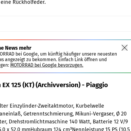
eine Rückholfeder.
ne News mehr
TORRAD bei Google, um künftig häufiger unsere neuesten
ws angezeigt zu bekommen. Einfach Link öffnen und
igen:
MOTORRAD bei Google bevorzugen.
EX 125 (KT) (Archivversion) - Piaggio
ter Einzylinder-Zweitaktmotor, Kurbelwelle
neinlaß, Getrenntschmierung, Mikuni-Vergaser, Ø 20
ter, Drehstromlichtmaschine 140 Watt, Batterie 12 V/9
,0 x 52,0 mmHubraum 124 cm³Nennleistung 15 PS (10,5