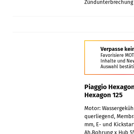
Zündunterbrechung 
Verpasse kei
Favorisiere MO
Inhalte und Ne
Auswahl bestät
Piaggio Hexagon 
Hexagon 125
Motor: Wassergekühl
querliegend, Membra
mm, E- und Kickstar
Ah.Bohrung x Hub 55