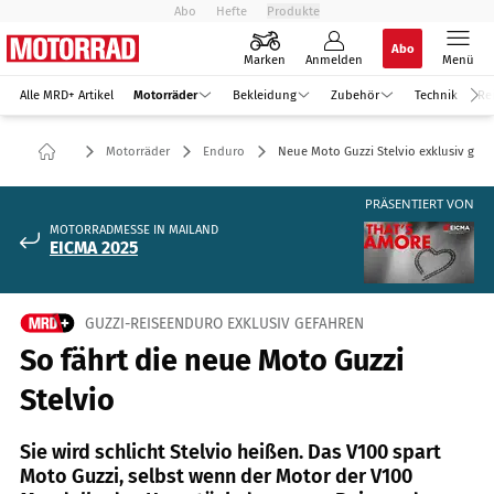
Abo
Hefte
Produkte
Abo
Marken
Anmelden
Menü
Alle MRD+ Artikel
Motorräder
Bekleidung
Zubehör
Technik
Re
Motorräder
Enduro
Neue Moto Guzzi Stelvio exklusiv gef
PRÄSENTIERT VON
MOTORRADMESSE IN MAILAND
EICMA 2025
GUZZI-REISEENDURO EXKLUSIV GEFAHREN
So fährt die neue Moto Guzzi
Stelvio
Sie wird schlicht Stelvio heißen. Das V100 spart
Moto Guzzi, selbst wenn der Motor der V100