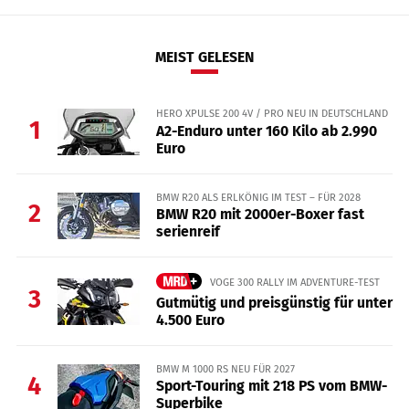
MEIST GELESEN
HERO XPULSE 200 4V / PRO NEU IN DEUTSCHLAND
1
A2-Enduro unter 160 Kilo ab 2.990
Euro
BMW R20 ALS ERLKÖNIG IM TEST – FÜR 2028
2
BMW R20 mit 2000er-Boxer fast
serienreif
VOGE 300 RALLY IM ADVENTURE-TEST
3
Gutmütig und preisgünstig für unter
4.500 Euro
BMW M 1000 RS NEU FÜR 2027
4
Sport-Touring mit 218 PS vom BMW-
Superbike