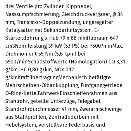
drei Ventile pro Zylinder, Kipphebel,
Nasssumpfschmierung, Gleichdruckvergaser, Ø 34
mm, Transistor-Doppelzündung, ungeregelter
Katalysator mit Sekundärluftsystem, E-
Starter.Bohrung x Hub 79 x 66 mmHubraum 647
cm3Nennleistung 39 kW (53 PS) bei 7500/minMax.
Drehmoment 55 Nm (5,6 kpm) bei
5500/minSchadstoffwerte (Homologation) CO 3,31
g/km, HC 0,80 g/km, NOx 0,12
g/kmKraftübertragungMechanisch betätigte
Mehrscheiben-Ölbadkupplung, Fünfganggetriebe,
O-Ring-Kette.FahrwerkEinschleifenrahmen aus
Stahlrohr, geteilte Unterzüge, Telegabel,
Standrohrdurchmesser 41 mm, Zweiarmschwinge
aus Stahlprofilen, Zentralfederbein mit
Hebelsystem, verstellbare Federbasis und