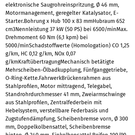
elektronische Saugrohreinspritzung, Ø 46 mm,
Motormanagement, geregelter Katalysator, E-
Starter.Bohrung x Hub 100 x 83 mmHubraum 652
cm3Nennleistung 37 kW (50 PS) bei 6500/minMax.
Drehmoment 60 Nm (6,1 kpm) bei
5000/minSchadstoffwerte (Homologation) CO 1,25
g/km, HC 0,12 g/km, NOx 0,07
g/kmKraftübertragungMechanisch betätigte
Mehrscheiben-Ölbadkupplung, Fünfganggetriebe,
O-Ring-Kette.FahrwerkBrückenrahmen aus
Stahlprofilen, Motor mittragend, Telegabel,
Standrohrdurchmesser 41 mm, Zweiarmschwinge
aus Stahlprofilen, Zentralfederbein mit
Hebelsystem, verstellbare Federbasis und
Zugstufendämpfung, Scheibenbremse vorn, Ø 300
mm, Doppelkolbensattel, Scheibenbremse
hinten, Ø 240 mm, Einkolbensattel.Reifen 100/90