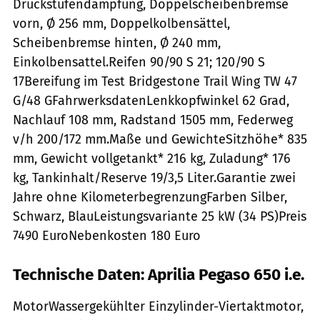
Druckstufendämpfung, Doppelscheibenbremse
vorn, Ø 256 mm, Doppelkolbensättel,
Scheibenbremse hinten, Ø 240 mm,
Einkolbensattel.Reifen 90/90 S 21; 120/90 S
17Bereifung im Test Bridgestone Trail Wing TW 47
G/48 GFahrwerksdatenLenkkopfwinkel 62 Grad,
Nachlauf 108 mm, Radstand 1505 mm, Federweg
v/h 200/172 mm.Maße und GewichteSitzhöhe* 835
mm, Gewicht vollgetankt* 216 kg, Zuladung* 176
kg, Tankinhalt/Reserve 19/3,5 Liter.Garantie zwei
Jahre ohne KilometerbegrenzungFarben Silber,
Schwarz, BlauLeistungsvariante 25 kW (34 PS)Preis
7490 EuroNebenkosten 180 Euro
Technische Daten: Aprilia Pegaso 650 i.e.
MotorWassergekühlter Einzylinder-Viertaktmotor,