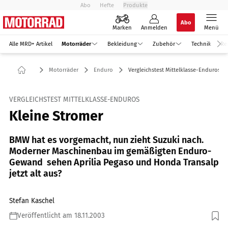
Abo
Hefte
Produkte
Abo
Marken
Anmelden
Menü
Alle MRD+ Artikel
Motorräder
Bekleidung
Zubehör
Technik
Re
Motorräder
Enduro
Vergleichstest Mittelklasse-Enduros
VERGLEICHSTEST MITTELKLASSE-ENDUROS
Kleine Stromer
BMW hat es vorgemacht, nun zieht Suzuki nach.
Moderner Maschinenbau im gemäßigten Enduro-
Gewand  sehen Aprilia Pegaso und Honda Transalp
jetzt alt aus?
Stefan Kaschel
Veröffentlicht am 18.11.2003
Foto: Gargolov