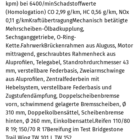
kpm) bei 6400/minSchadstoffwerte
(Homologation) CO 2,99 g/km, HC 0,56 g/km, NOx
0,11 g/kmKraftübertragungMechanisch betätigte
Mehrscheiben-Ölbadkupplung,
Sechsganggetriebe, O-Ring-
Kette.FahrwerkBrückenrahmen aus Aluguss, Motor
mittragend, geschraubtes Rahmenheck aus
Aluprofilen, Telegabel, Standrohrdurchmesser 43
mm, verstellbare Federbasis, Zweiarmschwinge
aus Aluprofilen, Zentralfederbein mit
Hebelsystem, verstellbare Federbasis und
Zugstufendämpfung, Doppelscheibenbremse
vorn, schwimmend gelagerte Bremsscheiben, Ø
310 mm, Doppelkolbensättel, Scheibenbremse
hinten, Ø 260 mm, Einkolbensattel.Reifen 110/80
R 19; 150/70 R 17Bereifung im Test Bridgestone
Trail Wing TW 101 J, TW 152