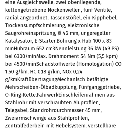
eine Ausgleichswelle, zwei obenliegende,
kettengetriebene Nockenwellen, fünf Ventile,
radial angeordnet, Tassenstößel, ein Kipphebel,
Trockensumpfschmierung, elektronische
Saugrohreinspritzung, Ø 46 mm, ungeregelter
Katalysator, E-Starter.Bohrung x Hub 100 x 83
mmHubraum 652 cm3Nennleistung 36 kW (49 PS)
bei 6300/minMax. Drehmoment 54 Nm (5,5 kpm)
bei 4500/minSchadstoffwerte (Homologation) CO
1,50 g/km, HC 0,18 g/km, NOx 0,24
g/kmKraftübertragungMechanisch betätigte
Mehrscheiben-Ölbadkupplung, Fünfganggetriebe,
O-Ring-Kette.FahrwerkEinschleifenrahmen aus
Stahlrohr mit verschraubten Aluprofilen,
Telegabel, Standrohrdurchmesser 45 mm,
Zweiarmschwinge aus Stahlprofilen,
Zentralfederbein mit Hebelsystem, verstellbare