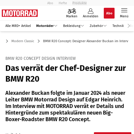
Abo
Hefte
Produkte
Abo
Marken
Anmelden
Menü
Alle MRD+ Artikel
Motorräder
Bekleidung
Zubehör
Technik
Re
er
Modern Classic
BMW R20 Concept: Designer Alexander Buckan im Interview
BMW R20 CONCEPT DESIGN INTERVIEW
Das verrät der Chef-Designer zur
BMW R20
Alexander Buckan folgte im Januar 2024 als neuer
Leiter BMW Motorrad Design auf Edgar Heinrich.
Im Interview mit MOTORRAD verrät er Details und
Hintergründe zum spektakulären neuen Big-
Boxer-Roadster BMW R20 Concept.