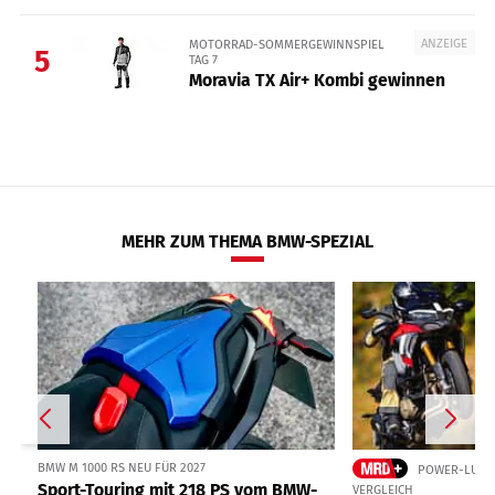
ANZEIGE
MOTORRAD-SOMMERGEWINNSPIEL
5
TAG 7
Moravia TX Air+ Kombi gewinnen
MEHR ZUM THEMA BMW-SPEZIAL
BMW M 1000 RS NEU FÜR 2027
POWER-LUXUS
Sport-Touring mit 218 PS vom BMW-
VERGLEICH