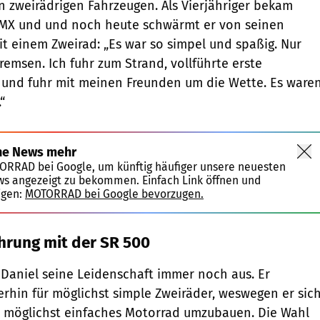
 zweirädrigen Fahrzeugen. Als Vierjähriger bekam
 BMX und und noch heute schwärmt er von seinen
t einem Zweirad: „Es war so simpel und spaßig. Nur
remsen. Ich fuhr zum Strand, vollführte erste
 und fuhr mit meinen Freunden um die Wette. Es ware
“
ne News mehr
TORRAD bei Google, um künftig häufiger unsere neuesten
ws angezeigt zu bekommen. Einfach Link öffnen und
igen:
MOTORRAD bei Google bevorzugen.
hrung mit der SR 500
t Daniel seine Leidenschaft immer noch aus. Er
terhin für möglichst simple Zweiräder, weswegen er sic
n möglichst einfaches Motorrad umzubauen. Die Wahl