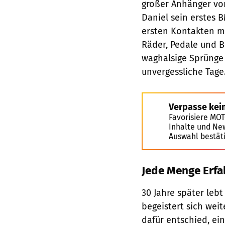
großer Anhänger von
Daniel sein erstes
ersten Kontakten mi
Räder, Pedale und B
waghalsige Sprünge
unvergessliche Tage.
Verpasse kei
Favorisiere MO
Inhalte und Ne
Auswahl bestät
Jede Menge Erfa
30 Jahre später leb
begeistert sich wei
dafür entschied, ei