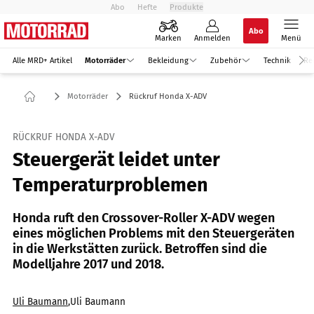
Abo
Hefte
Produkte
Abo
Marken
Anmelden
Menü
Alle MRD+ Artikel
Motorräder
Bekleidung
Zubehör
Technik
Re
Motorräder
Rückruf Honda X-ADV
RÜCKRUF HONDA X-ADV
Steuergerät leidet unter
Temperaturproblemen
Honda ruft den Crossover-Roller X-ADV wegen
eines möglichen Problems mit den Steuergeräten
in die Werkstätten zurück. Betroffen sind die
Modelljahre 2017 und 2018.
Uli Baumann
,
Uli Baumann