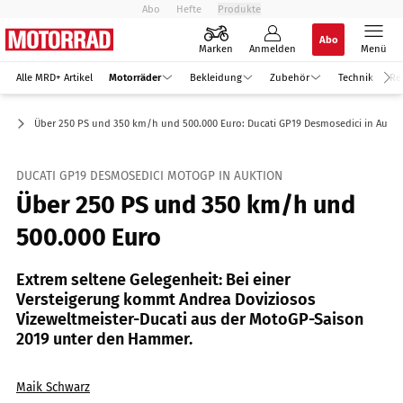
Abo
Hefte
Produkte
Abo
Marken
Anmelden
Menü
Alle MRD+ Artikel
Motorräder
Bekleidung
Zubehör
Technik
Re
er
Über 250 PS und 350 km/h und 500.000 Euro: Ducati GP19 Desmosedici in Aukti
DUCATI GP19 DESMOSEDICI MOTOGP IN AUKTION
Über 250 PS und 350 km/h und
500.000 Euro
Extrem seltene Gelegenheit: Bei einer
Versteigerung kommt Andrea Doviziosos
Vizeweltmeister-Ducati aus der MotoGP-Saison
2019 unter den Hammer.
Maik Schwarz