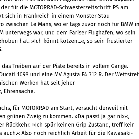
 der für die MOTORRAD-Schwesterzeitschrift PS am
at sich in Frankreich in einem Monster-Stau
o zwischen Le Mans, wo er tags zuvor noch für BMW i
M unterwegs war, und dem Pariser Flughafen, wo sein
hoben hat. »Ich könnt kotzen...«, so sein frustierter
.
das Treiben auf der Piste bereits in vollem Gange.
Ducati 1098 und eine MV Agusta F4 312 R. Der Wettstrei
nischen Werken hat seit jeher
z, Ehrensache.
Fuchs, für MOTORRAD am Start, versucht derweil mit
en grünen Zweig zu kommen. »Da passt ja gar nix«,
r Rückkehr. »Ich spür keinen Grip-Zustand, treff kein
ts auch.« Also noch reichlich Arbeit für die Kawasaki-