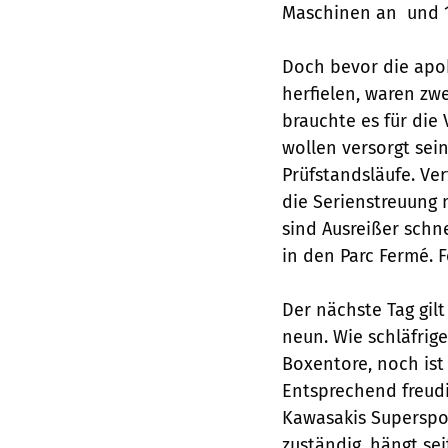
Maschinen an  und 1
Doch bevor die apok
herfielen, waren zw
brauchte es für die
wollen versorgt sei
Prüfstandsläufe. Ver
die Serienstreuung
sind Ausreißer schn
in den Parc Fermé. 
Der nächste Tag gil
neun. Wie schläfrig
Boxentore, noch ist
Entsprechend freudi
Kawasakis Superspo
zuständig, hängt sei