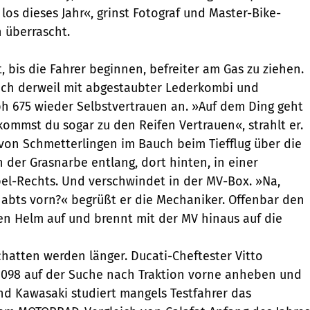
los dieses Jahr«, grinst Fotograf und Master-Bike-
 überrascht.
t, bis die Fahrer beginnen, befreiter am Gas zu ziehen.
sich derweil mit abgestaubter Lederkombi und
h 675 wieder Selbstvertrauen an. »Auf dem Ding geht
kommst du sogar zu den Reifen Vertrauen«, strahlt er.
von Schmetterlingen im Bauch beim Tiefflug über die
 der Grasnarbe entlang, dort hinten, in einer
el-Rechts. Und verschwindet in der MV-Box. »Na,
abts vorn?« begrüßt er die Mechaniker. Offenbar den
 den Helm auf und brennt mit der MV hinaus auf die
Schatten werden länger. Ducati-Cheftester Vitto
 1098 auf der Suche nach Traktion vorne anheben und
d Kawasaki studiert mangels Testfahrer das