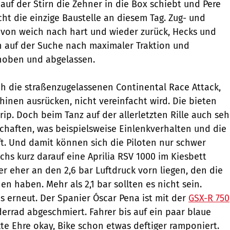
 auf der Stirn die Zehner in die Box schiebt und Pere
cht die einzige Baustelle an diesem Tag. Zug- und
 von weich nach hart und wieder zurück, Hecks und
n auf der Suche nach maximaler Traktion und
hoben und abgelassen.
ch die straßenzugelassenen Continental Race Attack,
hinen ausrücken, nicht vereinfacht wird. Die bieten
ip. Doch beim Tanz auf der allerletzten Rille auch seh
schaften, was beispielsweise Einlenkverhalten und die
t. Und damit können sich die Piloten nur schwer
chs kurz darauf eine Aprilia RSV 1000 im Kiesbett
er eher an den 2,6 bar Luftdruck vorn liegen, den die
n haben. Mehr als 2,1 bar sollten es nicht sein.
es erneut. Der Spanier Óscar Pena ist mit der
GSX-R 750
derrad abgeschmiert. Fahrer bis auf ein paar blaue
te Ehre okay, Bike schon etwas deftiger ramponiert.