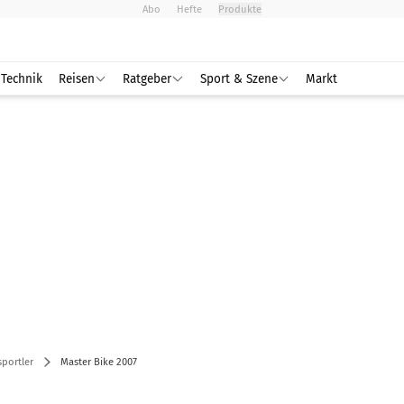
Abo
Hefte
Produkte
Technik
Reisen
Ratgeber
Sport & Szene
Markt
portler
Master Bike 2007