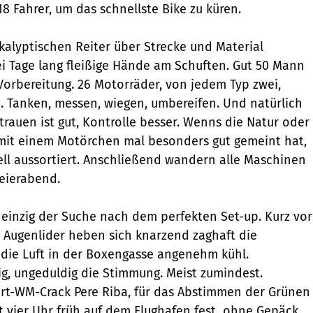
8 Fahrer, um das schnellste Bike zu küren.
alyptischen Reiter über Strecke und Material
ei Tage lang fleißige Hände am Schuften. Gut 50 Mann
 Vorbereitung. 26 Motorräder, von jedem Typ zwei,
n. Tanken, messen, wiegen, umbereifen. Und natürlich
trauen ist gut, Kontrolle besser. Wenns die Natur oder
 mit einem Motörchen mal besonders gut gemeint hat,
ell aussortiert. Anschließend wandern alle Maschinen
Feierabend.
t einzig der Suche nach dem perfekten Set-up. Kurz vor
e Augenlider heben sich knarzend zaghaft die
 die Luft in der Boxengasse angenehm kühl.
g, ungeduldig die Stimmung. Meist zumindest.
rt-WM-Crack Pere Riba, für das Abstimmen der Grünen
t vier Uhr früh auf dem Flughafen fest  ohne Gepäck.