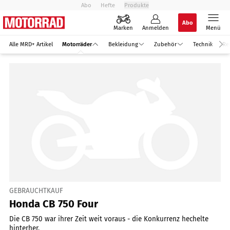
Abo
Hefte
Produkte
Abo
Marken
Anmelden
Menü
Alle MRD+ Artikel
Motorräder
Bekleidung
Zubehör
Technik
Re
GEBRAUCHTKAUF
Honda CB 750 Four
Die CB 750 war ihrer Zeit weit voraus - die Konkurrenz hechelte
hinterher.