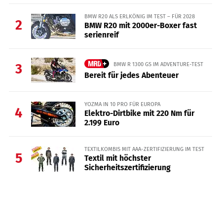
BMW R20 ALS ERLKÖNIG IM TEST – FÜR 2028
2
BMW R20 mit 2000er-Boxer fast
serienreif
BMW R 1300 GS IM ADVENTURE-TEST
3
Bereit für jedes Abenteuer
YOZMA IN 10 PRO FÜR EUROPA
4
Elektro-Dirtbike mit 220 Nm für
2.199 Euro
TEXTILKOMBIS MIT AAA-ZERTIFIZIERUNG IM TEST
5
Textil mit höchster
Sicherheitszertifizierung