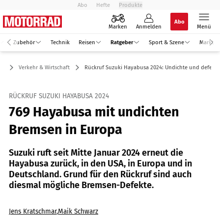
Abo
Hefte
Produkte
Abo
Marken
Anmelden
Menü
Zubehör
Technik
Reisen
Ratgeber
Sport & Szene
Markt
er
Verkehr & Wirtschaft
Rückruf Suzuki Hayabusa 2024: Undichte und defekt
RÜCKRUF SUZUKI HAYABUSA 2024
769 Hayabusa mit undichten
Bremsen in Europa
Suzuki ruft seit Mitte Januar 2024 erneut die
Hayabusa zurück, in den USA, in Europa und in
Deutschland. Grund für den Rückruf sind auch
diesmal mögliche Bremsen-Defekte.
Jens Kratschmar
,
Maik Schwarz