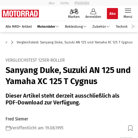
Abo
Hefte
Produkte
Abo
Marken
Anmelden
Menü
Alle MRD+ Artikel
Motorräder
Bekleidung
Zubehör
Technik
Re
oller
Vergleichstest: Sanyang Duke, Suzuki AN 125 und Yamaha XC 125 T Cygnus
VERGLEICHSTEST 125ER-ROLLER
Sanyang Duke, Suzuki AN 125 und
Yamaha XC 125 T Cygnus
Dieser Artikel steht derzeit ausschließlich als
PDF-Download zur Verfügung.
Fred Siemer
Veröffentlicht am 19.08.1995