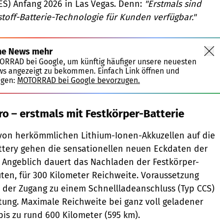
ES) Anfang 2026 in Las Vegas. Denn:
"Erstmals sind
stoff-Batterie-Technologie für Kunden verfügbar."
ne News mehr
TORRAD bei Google, um künftig häufiger unsere neuesten
ws angezeigt zu bekommen. Einfach Link öffnen und
igen:
MOTORRAD bei Google bevorzugen.
ro – erstmals mit Festkörper-Batterie
 von herkömmlichen Lithium-Ionen-Akkuzellen auf die
ttery gehen die sensationellen neuen Eckdaten der
: Angeblich dauert das Nachladen der Festkörper-
uten, für 300 Kilometer Reichweite. Voraussetzung
gs der Zugang zu einem Schnellladeanschluss (Typ CCS)
tung. Maximale Reichweite bei ganz voll geladener
bis zu rund 600 Kilometer (595 km).