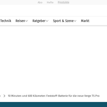
Abo
Hefte
Produkte
Technik
Reisen
Ratgeber
Sport & Szene
Markt
o
10 Minuten und 600 Kilometer: Feststoff-Batterie für die neue Verge TS Pro