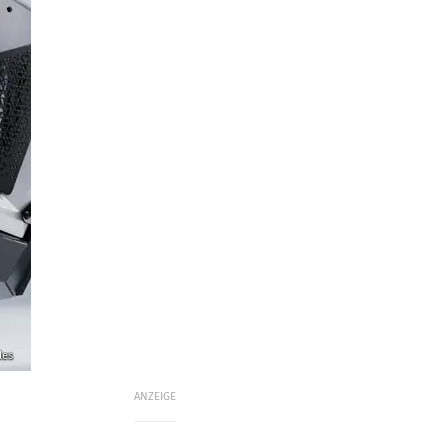
les
ANZEIGE