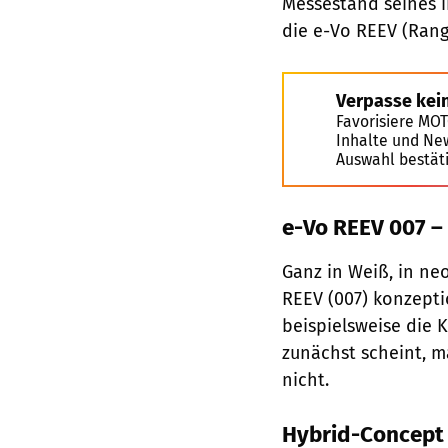
Messestand seines i
die e-Vo REEV (Rang
Verpasse kei
Favorisiere MO
Inhalte und Ne
Auswahl bestät
e-Vo REEV 007 –
Ganz in Weiß, in ne
REEV (007) konzepti
beispielsweise die 
zunächst scheint, m
nicht.
Hybrid-Concept f