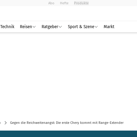
Abo
Hefte
Produkte
Technik
Reisen
Ratgeber
Sport & Szene
Markt
o
Gegen die Reichweitenangst: Die erste Chery kommt mit Range-Extender