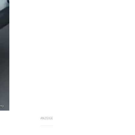
ery
ANZEIGE