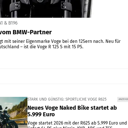
A1 & B196
 vom BMW-Partner
t mit seiner Eigenmarke Voge bei den 125ern nach. Neu für
tschland – ist die Voge R 125 S mit 15 PS.
STARK UND GÜNSTIG: SPORTLICHE VOGE R625
ANZEIG
Neues Voge Naked Bike startet ab
5.999 Euro
Voge startet 2026 mit der R625 ab 5.999 Euro und