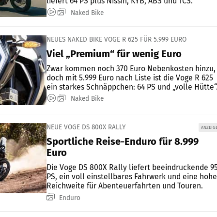
liefert 64 PS plus Nissin, KYB, ABS und TCS.
Naked Bike
NEUES NAKED BIKE VOGE R 625 FÜR 5.999 EURO
Viel „Premium“ für wenig Euro
Zwar kommen noch 370 Euro Nebenkosten hinzu,
doch mit 5.999 Euro nach Liste ist die Voge R 625
ein starkes Schnäppchen: 64 PS und „volle Hütte“
Naked Bike
NEUE VOGE DS 800X RALLY
ANZEIG
Sportliche Reise-Enduro für 8.999
Euro
Die Voge DS 800X Rally liefert beeindruckende 9
PS, ein voll einstellbares Fahrwerk und eine hohe
Reichweite für Abenteuerfahrten und Touren.
Enduro