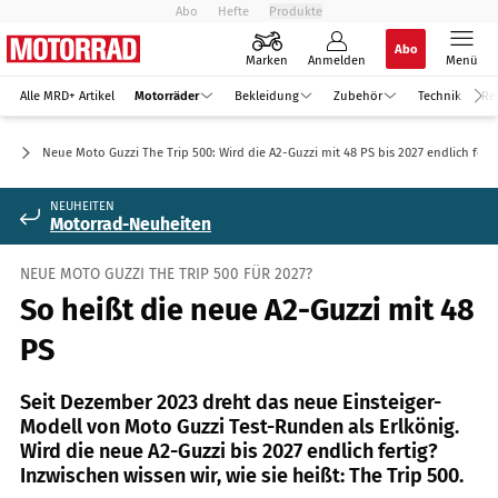
Abo
Hefte
Produkte
Abo
Marken
Anmelden
Menü
Alle MRD+ Artikel
Motorräder
Bekleidung
Zubehör
Technik
Re
ic
Neue Moto Guzzi The Trip 500: Wird die A2-Guzzi mit 48 PS bis 2027 endlich ferti
NEUHEITEN
Motorrad-Neuheiten
NEUE MOTO GUZZI THE TRIP 500 FÜR 2027?
So heißt die neue A2-Guzzi mit 48
PS
Seit Dezember 2023 dreht das neue Einsteiger-
Modell von Moto Guzzi Test-Runden als Erlkönig.
Wird die neue A2-Guzzi bis 2027 endlich fertig?
Inzwischen wissen wir, wie sie heißt: The Trip 500.