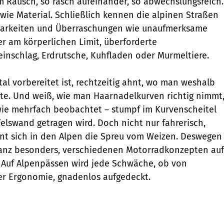
m Rausch, so rasch aufeinander, so abwechslungsreich.
wie Material. Schließlich kennen die alpinen Straßen
arkeiten und Überraschungen wie unaufmerksame
er am körperlichen Limit, überforderte
inschlag, Erdrutsche, Kuhfladen oder Murmeltiere.
l vorbereitet ist, rechtzeitig ahnt, wo man weshalb
llte. Und weiß, wie man Haarnadelkurven richtig nimmt
wie mehrfach beobachtet – stumpf im Kurvenscheitel
Felswand getragen wird. Doch nicht nur fahrerisch,
nt sich in den Alpen die Spreu vom Weizen. Deswegen
 ganz besonders, verschiedenen Motorradkonzepten auf
 Auf Alpenpässen wird jede Schwäche, ob von
er Ergonomie, gnadenlos aufgedeckt.