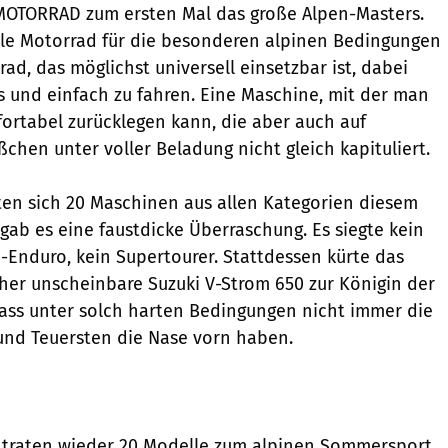
 MOTORRAD zum ersten Mal das große Alpen-Masters.
ale Motorrad für die besonderen alpinen Bedingungen
rad, das möglichst universell einsetzbar ist, dabei
 und einfach zu fahren. Eine Maschine, mit der man
ortabel zurücklegen kann, die aber auch auf
chen unter voller Beladung nicht gleich kapituliert.
llten sich 20 Maschinen aus allen Kategorien diesem
gab es eine faustdicke Überraschung. Es siegte kein
ß-Enduro, kein Supertourer. Stattdessen kürte das
her unscheinbare Suzuki V-Strom 650 zur Königin der
dass unter solch harten Bedingungen nicht immer die
und Teuersten die Nase vorn haben.
r traten wieder 20 Modelle zum alpinen Sommersport