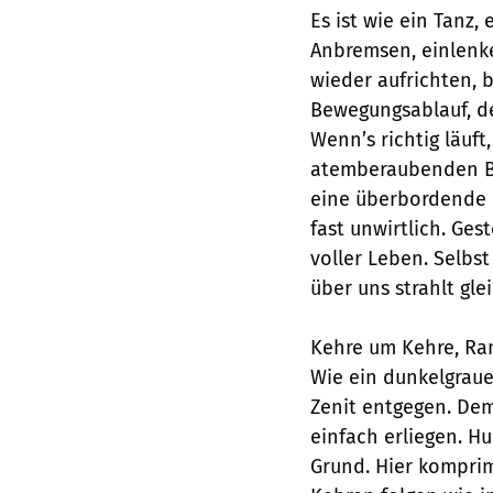
Es ist wie ein Tanz
Anbremsen, einlenke
wieder aufrichten, 
Bewegungsablauf, der
Wenn’s richtig läuft
atemberaubenden Ber
eine überbordende B
fast unwirtlich. Ges
voller Leben. Selbs
über uns strahlt gl
Kehre um Kehre, Ra
Wie ein dunkelgraue
Zenit entgegen. De
einfach erliegen. H
Grund. Hier komprim