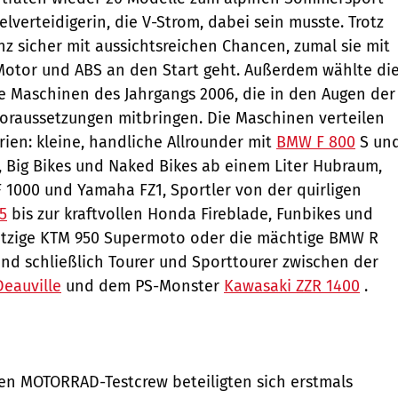
telverteidigerin, die V-Strom, dabei sein musste. Trotz
nz sicher mit aussichtsreichen Chancen, zumal sie mit
Motor und ABS an den Start geht. Außerdem wählte di
e Maschinen des Jahrgangs 2006, die in den Augen der
Voraussetzungen mitbringen. Die Maschinen verteilen
rien: kleine, handliche Allrounder mit
BMW F 800
S un
, Big Bikes und Naked Bikes ab einem Liter Hubraum,
1000 und Yamaha FZ1, Sportler von der quirligen
5
bis zur kraftvollen Honda Fireblade, Funbikes und
ritzige KTM 950 Supermoto oder die mächtige BMW R
nd schließlich Tourer und Sporttourer zwischen der
eauville
und dem PS-Monster
Kawasaki ZZR 1400
.
en MOTORRAD-Testcrew beteiligten sich erstmals