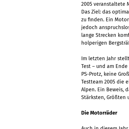
2005 veranstaltete
Das Ziel: das optim
zu finden. Ein Motor
jedoch anspruchslos
lange Strecken komf
holperigen Bergsträß
Im letzten Jahr ste
Test – und am Ende 
PS-Protz, keine Gro
Testteam 2005 die e
Alpen. Ein Beweis, 
Stärksten, Größten 
Die Motorräder
Auch in diesem Jah