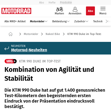
Abo
Hefte
Produkte
Abo
Marken
Anmelden
Menü
Alle MRD+ Artikel
Motorräder
Bekleidung
Zubehör
Technik
Re
Motorräder
Naked Bike
KTM 990 Duke im Top-Test:
NEUHEITEN
Motorrad-Neuheiten
KTM 990 DUKE IM TOP-TEST
Kombination von Agilität und
Stabilität
Die KTM 990 Duke hat auf gut 1.400 genussreichen
Test-Kilometern den begeisternden ersten
Eindruck von der Präsentation eindrucksvoll
bestätigt.