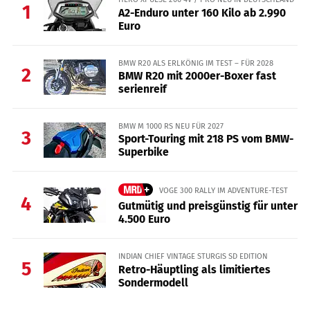
1
A2-Enduro unter 160 Kilo ab 2.990
Euro
BMW R20 ALS ERLKÖNIG IM TEST – FÜR 2028
2
BMW R20 mit 2000er-Boxer fast
serienreif
BMW M 1000 RS NEU FÜR 2027
3
Sport-Touring mit 218 PS vom BMW-
Superbike
VOGE 300 RALLY IM ADVENTURE-TEST
4
Gutmütig und preisgünstig für unter
4.500 Euro
INDIAN CHIEF VINTAGE STURGIS SD EDITION
5
Retro-Häuptling als limitiertes
Sondermodell