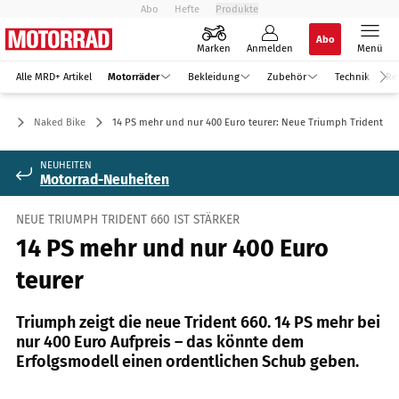
Abo
Hefte
Produkte
Abo
Marken
Anmelden
Menü
Alle MRD+ Artikel
Motorräder
Bekleidung
Zubehör
Technik
Re
er
Naked Bike
14 PS mehr und nur 400 Euro teurer: Neue Triumph Trident 66
NEUHEITEN
Motorrad-Neuheiten
NEUE TRIUMPH TRIDENT 660 IST STÄRKER
14 PS mehr und nur 400 Euro
teurer
Triumph zeigt die neue Trident 660. 14 PS mehr bei
nur 400 Euro Aufpreis – das könnte dem
Erfolgsmodell einen ordentlichen Schub geben.