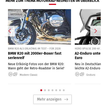
MEHR ZUM THEMA MOTORRAD-NEUHEITEN IM ÜBERBLICK
BMW R20 ALS ERLKÖNIG IM TEST – FÜR 2028
HERO XPULSE 200 4V / 
BMW R20 mit 2000er-Boxer fast
A2-Enduro unter 1
serienreif
Euro
Neue Erlkönig-Fotos von der BMW R20:
Neu in Deutschland: 
Wann geht der Retro-Roadster in Serie?
leichte A2-Enduro ab
Modern Classic
Enduro
Mehr anzeigen