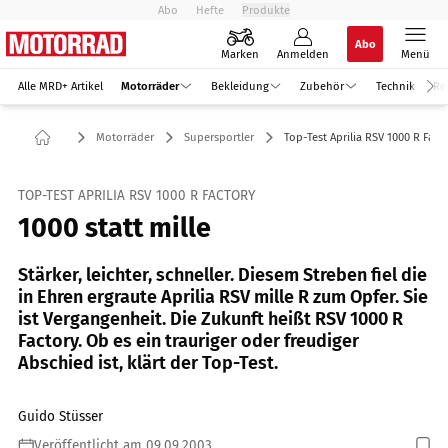
Abo
Hefte
Produkte
Abo
Marken
Anmelden
Menü
Alle MRD+ Artikel
Motorräder
Bekleidung
Zubehör
Technik
Re
Motorräder
Supersportler
Top-Test Aprilia RSV 1000 R Fact
TOP-TEST APRILIA RSV 1000 R FACTORY
1000 statt mille
Stärker, leichter, schneller. Diesem Streben fiel die
in Ehren ergraute Aprilia RSV mille R zum Opfer. Sie
ist Vergangenheit. Die Zukunft heißt RSV 1000 R
Factory. Ob es ein trauriger oder freudiger
Abschied ist, klärt der Top-Test.
Guido Stüsser
Veröffentlicht am 09.09.2003