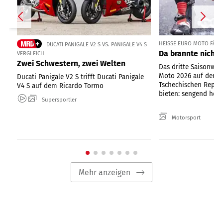
HEISSE EURO MOTO FÄHRT
DUCATI PANIGALE V2 S VS. PANIGALE V4 S
Da brannte nicht 
VERGLEICH
Zwei Schwestern, zwei Welten
Das dritte Saisonwo
Moto 2026 auf dem 
Ducati Panigale V2 S trifft Ducati Panigale
Tschechischen Republ
V4 S auf dem Ricardo Tormo
bieten: sengend heiße
Supersportler
Motorsport
Mehr anzeigen