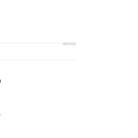
ANZEIGE
h
s