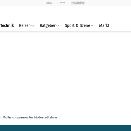
Abo
Hefte
Produkte
Technik
Reisen
Ratgeber
Sport & Szene
Markt
n: Kollisionswarner für Motorradfahrer