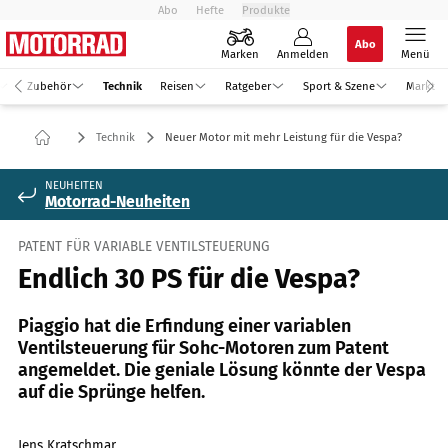
Abo
Hefte
Produkte
Abo
Marken
Anmelden
Menü
Zubehör
Technik
Reisen
Ratgeber
Sport & Szene
Markt
Technik
Neuer Motor mit mehr Leistung für die Vespa?
NEUHEITEN
Motorrad-Neuheiten
PATENT FÜR VARIABLE VENTILSTEUERUNG
Endlich 30 PS für die Vespa?
Piaggio hat die Erfindung einer variablen
Ventilsteuerung für Sohc-Motoren zum Patent
angemeldet. Die geniale Lösung könnte der Vespa
auf die Sprünge helfen.
Jens Kratschmar