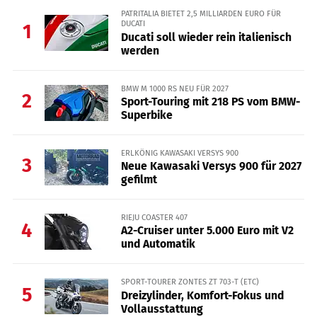
PATRITALIA BIETET 2,5 MILLIARDEN EURO FÜR
DUCATI
1
Ducati soll wieder rein italienisch
werden
BMW M 1000 RS NEU FÜR 2027
2
Sport-Touring mit 218 PS vom BMW-
Superbike
ERLKÖNIG KAWASAKI VERSYS 900
3
Neue Kawasaki Versys 900 für 2027
gefilmt
RIEJU COASTER 407
4
A2-Cruiser unter 5.000 Euro mit V2
und Automatik
SPORT-TOURER ZONTES ZT 703-T (ETC)
5
Dreizylinder, Komfort-Fokus und
Vollausstattung