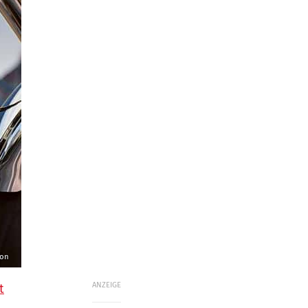
son
ANZEIGE
t