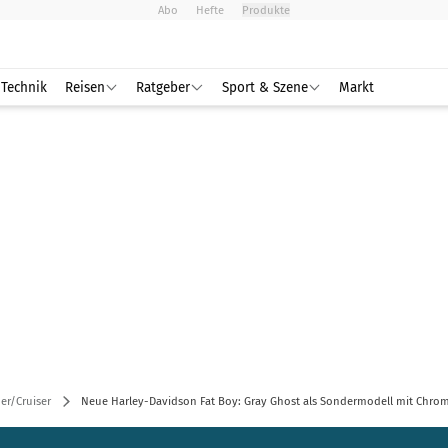
Abo
Hefte
Produkte
Technik
Reisen
Ratgeber
Sport & Szene
Markt
er/Cruiser
Neue Harley-Davidson Fat Boy: Gray Ghost als Sondermodell mit Chro