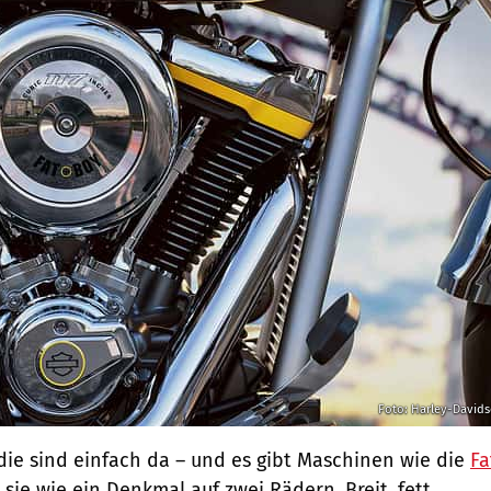
Foto: Harley-David
 die sind einfach da – und es gibt Maschinen wie die
Fa
 sie wie ein Denkmal auf zwei Rädern. Breit, fett,