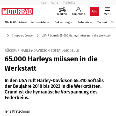
Abo
Hefte
Produkte
Abo
Marken
Anmelden
Menü
Alle MRD+ Artikel
Motorräder
Bekleidung
Zubehör
Technik
Re
der
Chopper/Cruiser
USA-Rückruf: 65.000 Harleys müssen in die Werkstatt
RÜCKRUF HARLEY-DAVIDSON SOFTAIL-MODELLE
65.000 Harleys müssen in die
Werkstatt
In den USA ruft Harley-Davidson 65.310 Softails
der Baujahre 2018 bis 2023 in die Werkstätten.
Grund ist die hydraulische Vorspannung des
Federbeins.
Jens Kratschmar