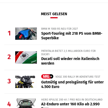
MEIST GELESEN
BMW M 1000 RS NEU FÜR 2027
1
Sport-Touring mit 218 PS vom BMW-
Superbike
PATRITALIA BIETET 2,5 MILLIARDEN EURO FÜR
DUCATI
2
Ducati soll wieder rein italienisch
werden
VOGE 300 RALLY IM ADVENTURE-TEST
3
Gutmütig und preisgünstig für unter
4.500 Euro
HERO XPULSE 200 4V / PRO NEU IN DEUTSCHLAND
4
A2-Enduro unter 160 Kilo ab 2.990