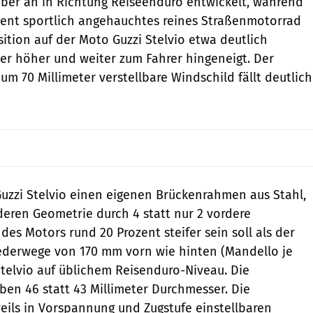
aber an in Richtung Reiseenduro entwickelt, während
tent sportlich angehauchtes reines Straßenmotorrad
position auf der Moto Guzzi Stelvio etwa deutlich
ker höher und weiter zum Fahrer hingeneigt. Der
 um 70 Millimeter verstellbare Windschild fällt deutlich
uzzi Stelvio einen eigenen Brückenrahmen aus Stahl,
eren Geometrie durch 4 statt nur 2 vordere
es Motors rund 20 Prozent steifer sein soll als der
ederwege von 170 mm vorn wie hinten (Mandello je
 Stelvio auf üblichem Reisenduro-Niveau. Die
en 46 statt 43 Millimeter Durchmesser. Die
ils in Vorspannung und Zugstufe einstellbaren