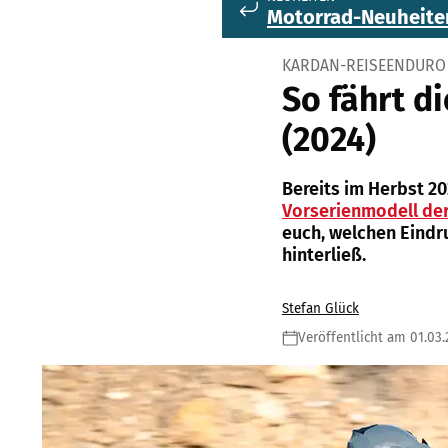
Motorrad-Neuheite
KARDAN-REISEENDURO 
So fährt d
(2024)
Bereits im Herbst 2
Vorserienmodell der
euch, welchen Eindr
hinterließ.
Stefan Glück
Veröffentlicht am 01.03