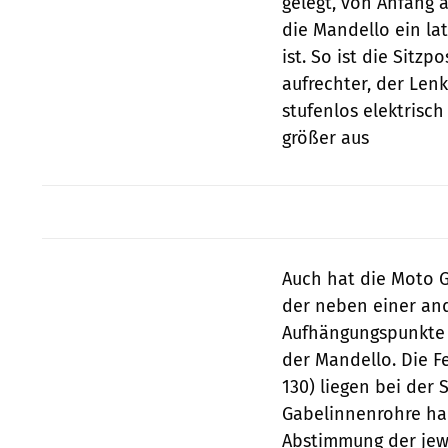
gelegt, von Anfang 
die Mandello ein la
ist. So ist die Sitz
aufrechter, der Len
stufenlos elektrisch
größer aus
Auch hat die Moto G
der neben einer and
Aufhängungspunkte d
der Mandello. Die F
130) liegen bei der
Gabelinnenrohre hab
Abstimmung der jewe