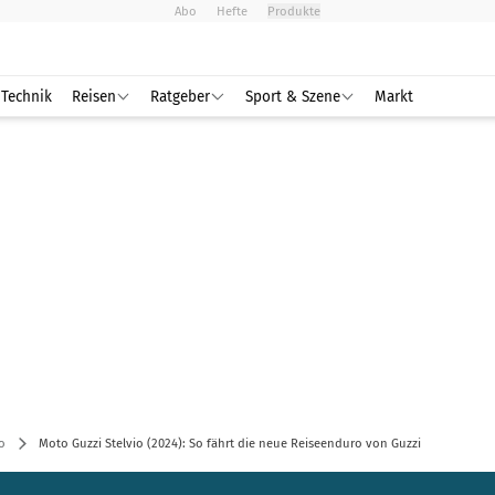
Abo
Hefte
Produkte
Technik
Reisen
Ratgeber
Sport & Szene
Markt
o
Moto Guzzi Stelvio (2024): So fährt die neue Reiseenduro von Guzzi